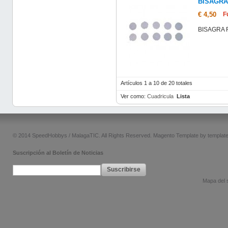
BISAGRA
€ 4,50
F
BISAGRA 
Artículos 1 a 10 de 20 totales
Ver como:
Cuadricula
Lista
© 2014 SpeedHobbys / MalagaTIC. All Rights Reserved.
Magento Template by
templat
Suscripción al Boletín de Noticias
Suscribirse
Mapa del s