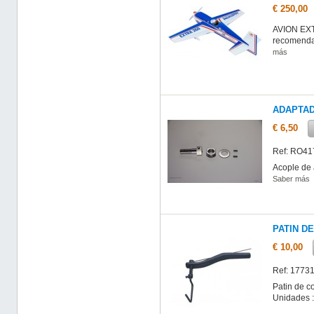
€ 250,00
AVION EXT
recomendad
más
ADAPTAD
€ 6,50
Ref: RO41
Acople de 
Saber más
PATIN D
€ 10,00
Ref: 1773
Patin de c
Unidades 