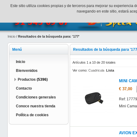
¡Bienvenidos a SpeedHobbys!
Mi cuenta
Finalizar Compr
Este sitio utiliza cookies propias y de terceros para mejorar su experienci
navegando en este sitio, estará ac
Inicio
/
Resultados de la búsqueda para: '177'
Menú
Resultados de la búsqueda para '177
Inicio
Artículos 1 a 10 de 20 totales
Ver como:
Cuadricula
Lista
Bienvenidos
Productos
(5396)
MINI CA
Contacto
€ 37,00
Condiciones generales
Ref: 1777
Mini Cama
Conoce nuestra tienda
Política de cookies
AVION EX