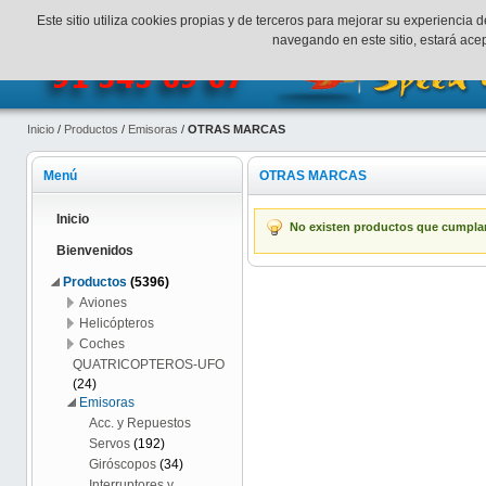
¡Bienvenidos a SpeedHobbys!
Mi cuenta
Finalizar Compr
Este sitio utiliza cookies propias y de terceros para mejorar su experienci
navegando en este sitio, estará ac
Inicio
/
Productos
/
Emisoras
/
OTRAS MARCAS
Menú
OTRAS MARCAS
Inicio
No existen productos que cumplan 
Bienvenidos
Productos
(5396)
Aviones
Helicópteros
Coches
QUATRICOPTEROS-UFO
(24)
Emisoras
Acc. y Repuestos
Servos
(192)
Giróscopos
(34)
Interruptores y