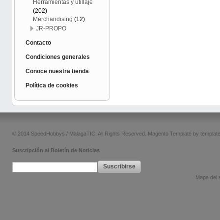
Herramientas y utillaje
(202)
Merchandising
(12)
JR-PROPO
Contacto
Condiciones generales
Conoce nuestra tienda
Política de cookies
© 2014 SpeedHobbys / MalagaTIC. All Rights Reserved.
Magento Template by
templat
Suscripción al Boletín de Noticias
Suscribirse
Mapa del s