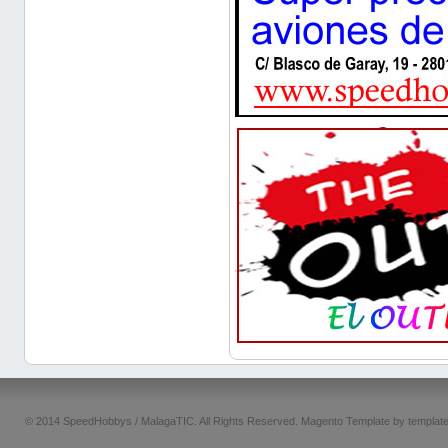
© 2014 SpeedHobbys / MalagaTIC. All Rights Reserved.
Magento Template by
templat