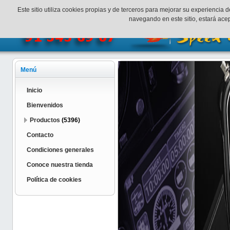
¡Bienvenidos a SpeedHobbys!
Mi cuenta
Finalizar Compr
Este sitio utiliza cookies propias y de terceros para mejorar su experienci
navegando en este sitio, estará ac
Menú
Inicio
Bienvenidos
Productos
(5396)
Contacto
Condiciones generales
Conoce nuestra tienda
Política de cookies