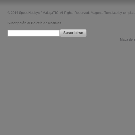
© 2014 SpeedHobbys / MalagaTIC. All Rights Reserved.
Magento Template by
templat
Suscripción al Boletín de Noticias
Suscribirse
Mapa del s