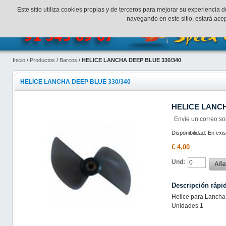
¡Bienvenidos a SpeedHobbys!
Mi cuenta
Finalizar Compr
Este sitio utiliza cookies propias y de terceros para mejorar su experienci
navegando en este sitio, estará ac
Inicio
/
Productos
/
Barcos
/
HELICE LANCHA DEEP BLUE 330/340
HELICE LANCHA DEEP BLUE 330/340
HELICE LANCH
Envíe un correo so
Disponibilidad:
En exis
€ 4,00
Und:
Añad
Descripción rápi
Helice para Lancha
Unidades 1