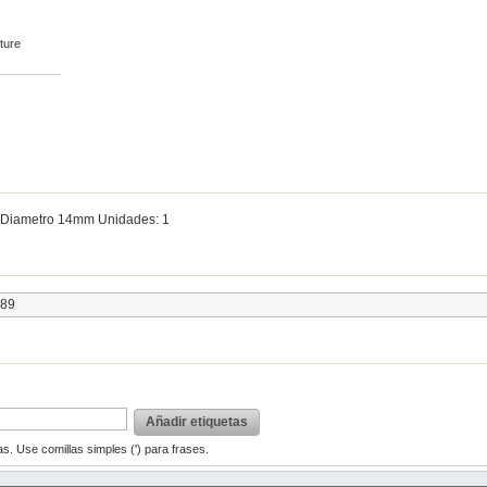
cture
or Diametro 14mm Unidades: 1
89
Añadir etiquetas
s. Use comillas simples (') para frases.