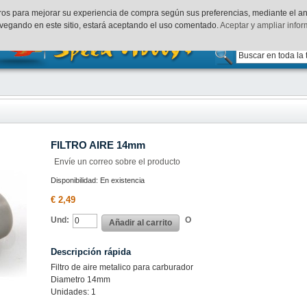
uenta
Finalizar Compra
Acceder
rceros para mejorar su experiencia de compra según sus preferencias, mediante el a
vegando en este sitio, estará aceptando el uso comentado.
Aceptar y ampliar info
FILTRO AIRE 14mm
Envíe un correo sobre el producto
Disponibilidad:
En existencia
€ 2,49
Und:
O
Añadir al carrito
Descripción rápida
Filtro de aire metalico para carburador
Diametro 14mm
Unidades: 1