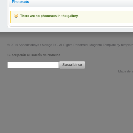
Photosets
There are no photosets in the gallery.
© 2014 SpeedHobbys / MalagaTIC. All Rights Reserved.
Magento Template by
templat
Suscripción al Boletín de Noticias
Suscribirse
Mapa del s