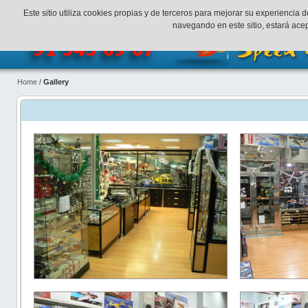
¡Bienvenidos a SpeedHobbys!
Mi cuenta
Finalizar Compr
Este sitio utiliza cookies propias y de terceros para mejorar su experienci
navegando en este sitio, estará ac
Home
/
Gallery