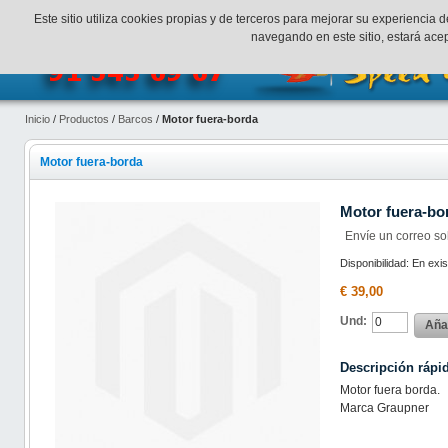
¡Bienvenidos a SpeedHobbys!
Mi cuenta
Finalizar Compr
Este sitio utiliza cookies propias y de terceros para mejorar su experienci
navegando en este sitio, estará ac
Inicio
/
Productos
/
Barcos
/
Motor fuera-borda
Motor fuera-borda
Motor fuera-bo
Envíe un correo so
Disponibilidad:
En exis
€ 39,00
Und:
Añad
Descripción rápi
Motor fuera borda.
Marca Graupner