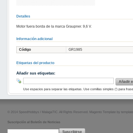
Detalles
Motor fuera borda de la marca Graupner. 9,6 V.
Información adicional
Código
GR1985
Etiquetas del producto
Añadir sus etiquetas:
Añadir e
Use espacios para separar las etiquetas. Use comillas simples (') para fras
© 2014 SpeedHobbys / MalagaTIC. All Rights Reserved.
Magento Template by
templat
Suscripción al Boletín de Noticias
Suscribirse