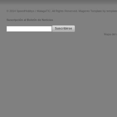
© 2014 SpeedHobbys / MalagaTIC. All Rights Reserved.
Magento Template by
templat
Suscripción al Boletín de Noticias
Suscribirse
Mapa del s