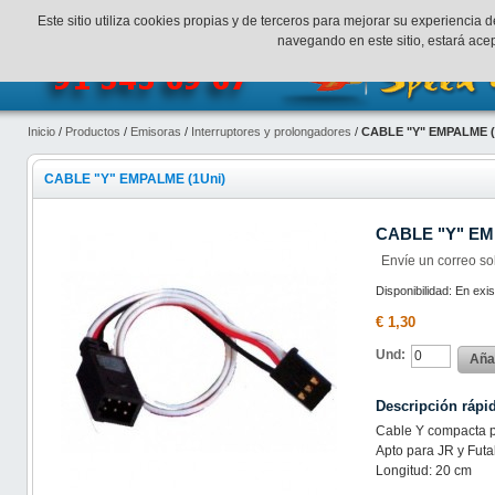
¡Bienvenidos a SpeedHobbys!
Mi cuenta
Finalizar Compr
Este sitio utiliza cookies propias y de terceros para mejorar su experienci
navegando en este sitio, estará ac
Inicio
/
Productos
/
Emisoras
/
Interruptores y prolongadores
/
CABLE "Y" EMPALME (
CABLE "Y" EMPALME (1Uni)
CABLE "Y" EM
Envíe un correo so
Disponibilidad:
En exis
€ 1,30
Und:
Añad
Descripción rápi
Cable Y compacta p
Apto para JR y Fut
Longitud: 20 cm