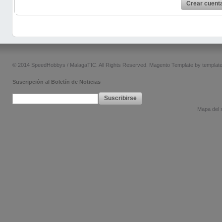
Crear cuent
© 2014 SpeedHobbys / MalagaTIC. All Rights Reserved.
Magento Template by
templat
Suscripción al Boletín de Noticias
Suscribirse
Mapa del s