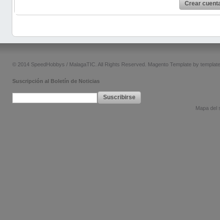
Crear cuent
© 2014 SpeedHobbys / MalagaTIC. All Rights Reserved.
Magento Template by
templat
Suscripción al Boletín de Noticias
Suscribirse
Mapa del s