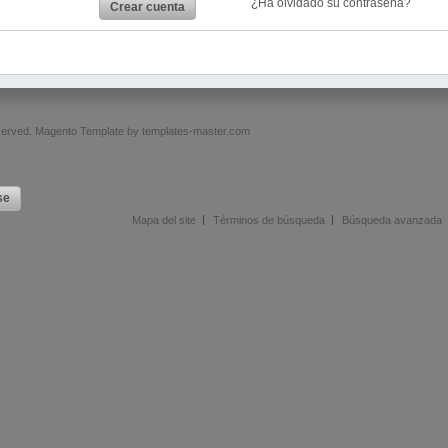
¿Ha olvidado su contraseña?
Crear cuenta
served.
Magento Template by
templates-master.com
se
Mapa del site
Términos de búsqueda
Búsqueda avanzada