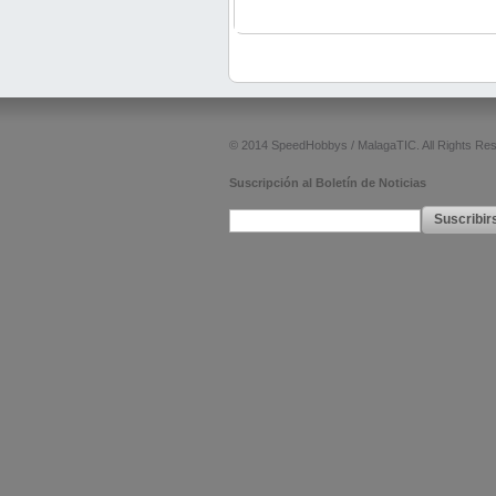
© 2014 SpeedHobbys / MalagaTIC. All Rights Re
Suscripción al Boletín de Noticias
Suscribir