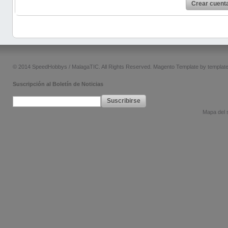
Crear cuent
© 2014 SpeedHobbys / MalagaTIC. All Rights Reserved.
Magento Template by
templat
Suscripción al Boletín de Noticias
Suscribirse
Mapa del s