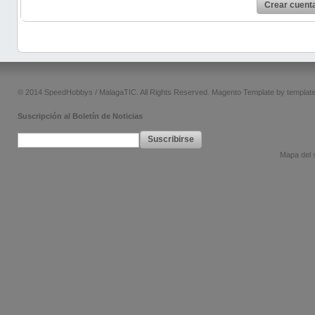
Crear cuent
© 2014 SpeedHobbys / MalagaTIC. All Rights Reserved.
Magento Template by
templat
Suscripción al Boletín de Noticias
Suscribirse
Mapa del s