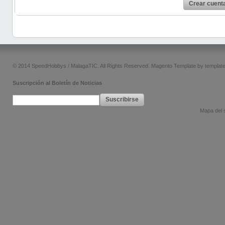
Crear cuent
© 2014 SpeedHobbys / MalagaTIC. All Rights Reserved.
Magento Template by
templat
Suscripción al Boletín de Noticias
Suscribirse
Mapa del s