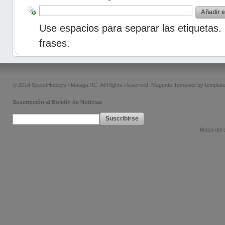
Añadir e
Use espacios para separar las etiquetas. 
frases.
© 2014 SpeedHobbys / MalagaTIC. All Rights Reserved.
Magento Template by
templat
Suscripción al Boletín de Noticias
Suscribirse
Mapa del s