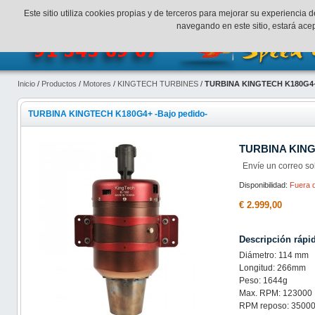
¡Bienvenidos a SpeedHobbys!
Mi cuenta
Finalizar Compr
Este sitio utiliza cookies propias y de terceros para mejorar su experienci
navegando en este sitio, estará ac
Inicio
/
Productos
/
Motores
/
KINGTECH TURBINES
/
TURBINA KINGTECH K180G4+ 
TURBINA KINGTECH K180G4+ -Bajo pedido-
TURBINA KING
Envíe un correo so
Disponibilidad:
Fuera d
€ 2.999,00
Descripción rápi
Diámetro: 114 mm
Longitud: 266mm
Peso: 1644g
Max. RPM: 123000
RPM reposo: 3500