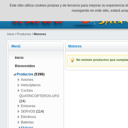
¡Bienvenidos a SpeedHobbys!
Mi cuenta
Finalizar Compr
Este sitio utiliza cookies propias y de terceros para mejorar su experienci
navegando en este sitio, estará ac
Inicio
/
Productos
/
Motores
Menú
Motores
Inicio
No existen productos que cumplan 
Bienvenidos
Productos
(5396)
Aviones
Helicópteros
Coches
QUATRICOPTEROS-UFO
(24)
Emisoras
SERVOS
(114)
Eléctricos
Baterias
Motores