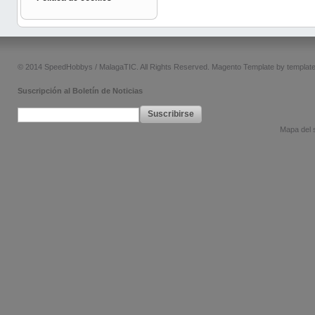
© 2014 SpeedHobbys / MalagaTIC. All Rights Reserved.
Magento Template by
templat
Suscripción al Boletín de Noticias
Suscribirse
Mapa del s