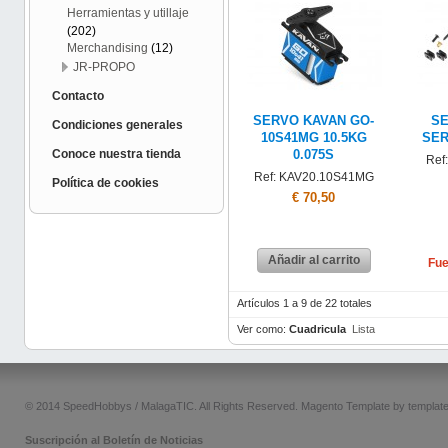
Herramientas y utillaje
(202)
Merchandising
(12)
JR-PROPO
Contacto
SERVO KAVAN GO-
SE
Condiciones generales
10S41MG 10.5KG
SER
Conoce nuestra tienda
0.075S
Ref
Ref: KAV20.10S41MG
Política de cookies
€ 70,50
Añadir al carrito
Fue
Artículos 1 a 9 de 22 totales
Ver como:
Cuadricula
Lista
© 2014 SpeedHobbys / MalagaTIC. All Rights Reserved.
Magento Template by
templat
Suscripción al Boletín de Noticias