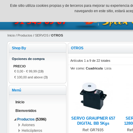
¡Bienvenidos a SpeedHobbys!
Mi cuenta
Finalizar Compr
Este sitio utiliza cookies propias y de terceros para mejorar su experienci
navegando en este sitio, estará ac
Inicio
/
Productos
/
SERVOS
/
OTROS
Shop By
OTROS
Opciones de compra
Artículos 1 a 9 de 22 totales
PRECIO
Ver como:
Cuadricula
Lista
€ 0,00
-
€ 99,99
(19)
€ 100,00
and above
(3)
Menú
Inicio
Bienvenidos
SERVO GRAUPNER 657
SER
Productos
(5396)
DIGITAL BB 5Kgs
1280
Aviones
Ref: GR7935
Ref
Helicópteros