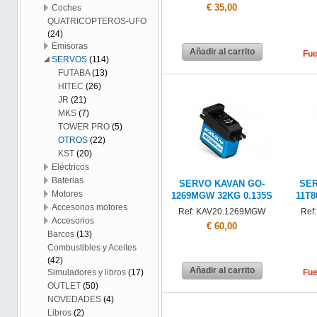
€ 35,00
Coches
QUATRICOPTEROS-UFO
(24)
Emisoras
Añadir al carrito
Fue
SERVOS
(114)
FUTABA
(13)
HITEC
(26)
JR
(21)
MKS
(7)
TOWER PRO
(5)
OTROS
(22)
KST
(20)
Eléctricos
Baterias
SERVO KAVAN GO-
SER
Motores
1269MGW 32KG 0.135S
11T8
Accesorios motores
Ref: KAV20.1269MGW
Ref
Accesorios
€ 60,00
Barcos
(13)
Combustibles y Aceites
(42)
Añadir al carrito
Fue
Simuladores y libros
(17)
OUTLET
(50)
NOVEDADES
(4)
Libros
(2)