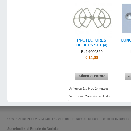
PROTECTORES
CONO
HELICES SET (4)
Ref: 6606320
€ 11,00
Añadir al carrito
A
Artículos 1 a 9 de 24 totales
Ver como:
Cuadricula
Lista
© 2014 SpeedHobbys / MalagaTIC. All Rights Reserved.
Magento Template by
templat
Suscripción al Boletín de Noticias