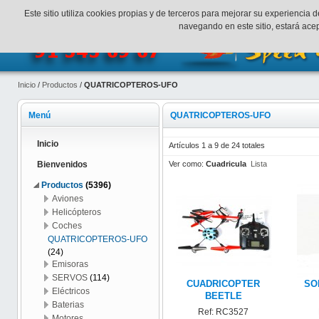
¡Bienvenidos a SpeedHobbys!
Mi cuenta
Finalizar Compr
Este sitio utiliza cookies propias y de terceros para mejorar su experienci
navegando en este sitio, estará ac
Inicio
/
Productos
/
QUATRICOPTEROS-UFO
Menú
QUATRICOPTEROS-UFO
Inicio
Artículos 1 a 9 de 24 totales
Ver como:
Cuadricula
Lista
Bienvenidos
Productos
(5396)
Aviones
Helicópteros
Coches
QUATRICOPTEROS-UFO
(24)
Emisoras
SERVOS
(114)
CUADRICOPTER
SO
Eléctricos
BEETLE
Baterias
Ref: RC3527
Motores