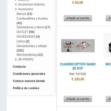
€ 60,00
Accesorios motores
Accesorios
Barcos
(13)
Añadir al carrito
A
Combustibles y Aceites
(42)
Simuladores y libros
(17)
OUTLET
(50)
NOVEDADES
(4)
Libros
(2)
Herramientas y utillaje
(202)
Merchandising
(12)
JR-PROPO
CUADRICOPTER NANO
MO
Contacto
3D RTF
Condiciones generales
Ref: 747100
€ 120,00
Conoce nuestra tienda
Política de cookies
Añadir al carrito
A