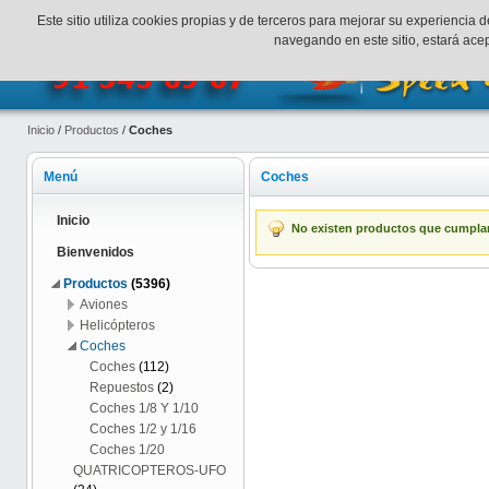
¡Bienvenidos a SpeedHobbys!
Mi cuenta
Finalizar Compr
Este sitio utiliza cookies propias y de terceros para mejorar su experienci
navegando en este sitio, estará ac
Inicio
/
Productos
/
Coches
Menú
Coches
Inicio
No existen productos que cumplan 
Bienvenidos
Productos
(5396)
Aviones
Helicópteros
Coches
Coches
(112)
Repuestos
(2)
Coches 1/8 Y 1/10
Coches 1/2 y 1/16
Coches 1/20
QUATRICOPTEROS-UFO