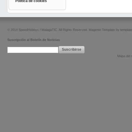
Política de cookies
© 2014 SpeedHobbys / MalagaTIC. All Rights Reserved.
Magento Template by
templat
Suscripción al Boletín de Noticias
Suscribirse
Mapa del s