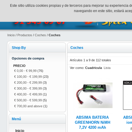
¡Bienvenidos a SpeedHobbys!
Mi cuenta
Finalizar Compr
Este sitio utiliza cookies propias y de terceros para mejorar su experienci
navegando en este sitio, estará ac
Inicio
/
Productos
/
Coches
/
Coches
Shop By
Coches
Opciones de compra
Artículos 1 a 9 de 112 totales
PRECIO
Ver como:
Cuadricula
Lista
€ 0,00
-
€ 99,99
(76)
€ 100,00
-
€ 199,99
(23)
€ 200,00
-
€ 299,99
(3)
€ 300,00
-
€ 399,99
(3)
€ 400,00
-
€ 499,99
(1)
€ 500,00
-
€ 599,99
(5)
€ 700,00
and above
(1)
ABSIMA BATERIA
ABSI
Menú
GREENHORN NiMH
io
7,2V 4200 mAh
Inicio