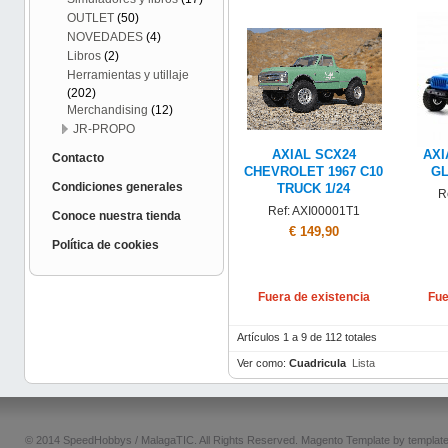
OUTLET
(50)
NOVEDADES
(4)
Libros
(2)
Herramientas y utillaje
(202)
Merchandising
(12)
JR-PROPO
AXIAL SCX24
AXI
Contacto
CHEVROLET 1967 C10
GL
Condiciones generales
TRUCK 1/24
R
Ref: AXI00001T1
Conoce nuestra tienda
€ 149,90
Política de cookies
Fuera de existencia
Fue
Artículos 1 a 9 de 112 totales
Ver como:
Cuadricula
Lista
© 2014 SpeedHobbys / MalagaTIC. All Rights Reserved.
Magento Template by
templat