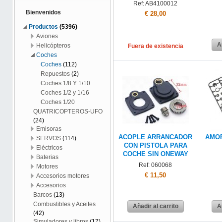
Ref: AB4100012
Bienvenidos
€ 28,00
Productos
(5396)
Aviones
A
Helicópteros
Fuera de existencia
Coches
Coches
(112)
Repuestos
(2)
Coches 1/8 Y 1/10
Coches 1/2 y 1/16
Coches 1/20
QUATRICOPTEROS-UFO
(24)
Emisoras
ACOPLE ARRANCADOR
AMOR
SERVOS
(114)
CON PISTOLA PARA
Eléctricos
COCHE SIN ONEWAY
Baterias
Ref: 060068
Motores
€ 11,50
Accesorios motores
Accesorios
Barcos
(13)
Combustibles y Aceites
Añadir al carrito
A
(42)
Simuladores y libros
(17)