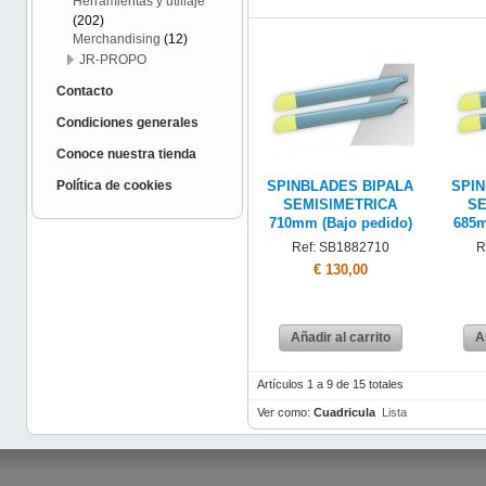
Herramientas y utillaje
(202)
Merchandising
(12)
JR-PROPO
Contacto
Condiciones generales
Conoce nuestra tienda
Política de cookies
SPINBLADES BIPALA
SPI
SEMISIMETRICA
SE
710mm (Bajo pedido)
685m
Ref: SB1882710
R
€ 130,00
Añadir al carrito
A
Artículos 1 a 9 de 15 totales
Ver como:
Cuadricula
Lista