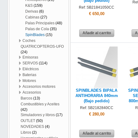
(Bajo pedido)
Re
K&S
(159)
Ref: SB21841050CC
Derivas
(6)
€ 650,00
Cabinas
(27)
Palas Principales
(48)
Palas de Cola
(35)
Añadir al carrito
A
SpinBlades
(15)
Coches
QUATRICOPTEROS-UFO
(24)
Emisoras
SERVOS
(114)
Eléctricos
Baterias
Motores
Accesorios motores
SPINBLADES BIPALA
SPI
Accesorios
ANTIHORARIA 840mm
SE
Barcos
(13)
(Bajo pedido)
800m
Combustibles y Aceites
Ref: SB2182840CC
R
(42)
€ 280,00
Simuladores y libros
(17)
OUTLET
(50)
NOVEDADES
(4)
Libros
(2)
Añadir al carrito
A