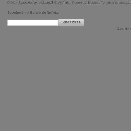
© 2014 SpeedHobbys / MalagaTIC. All Rights Reserved.
Magento Template by
templat
Suscripción al Boletín de Noticias
Suscribirse
Mapa del s