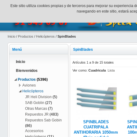
¡Bienvenidos a SpeedHobbys!
Mi cuenta
Finalizar Compr
Este sitio utiliza cookies propias y de terceros para mejorar su experienci
navegando en este sitio, estará ac
Inicio
/
Productos
/
Helicópteros
/
SpinBlades
Menú
SpinBlades
Inicio
Artículos 1 a 9 de 15 totales
Ver como:
Cuadricula
Lista
Bienvenidos
Productos
(5396)
Aviones
Helicópteros
JR Heli Division
(5)
SAB Goblin
(27)
Otras Marcas
(7)
Repuestos JR
(483)
Repuestos Sab Gobin
SPINBLADES
SPI
(86)
CUATRIPALA
ANTI
Accesorios
ANTIHORARIA 1050mm
100m
Helicópteros
(21)