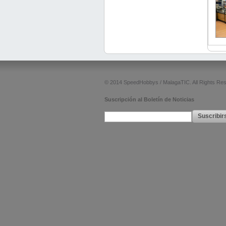
© 2014 SpeedHobbys / MalagaTIC. All Rights Re
Suscripción al Boletín de Noticias
Suscribir