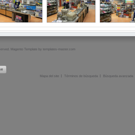
served.
Magento Template by
templates-master.com
se
Mapa del site
Términos de búsqueda
Búsqueda avanzada