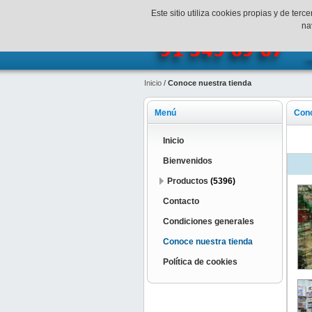
¡Bienvenidos a SpeedHobbys!
Mi c
Este sitio utiliza cookies propias y de te
na
Inicio
/
Conoce nuestra tienda
Menú
Cono
Inicio
Bienvenidos
Productos
(5396)
Contacto
Condiciones generales
Conoce nuestra tienda
Política de cookies