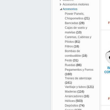
Accesorios motores
Accesorios
Power Panels,
Chispometros
(21)
F
Bancadas
(28)
Cajas de vuelo y
maletas
(10)
Carenas, Cabinas y
Pilotos
(81)
Filtros
(18)
Bombas de
combustible
(18)
Festo
(31)
Ruedas
(86)
I
Pegamentos y Forros
CON
(160)
Trenes de aterrizaje
(161)
Varillaje y tubos
(121)
Maderas
(116)
Arrancadores
(16)
F
Hélices
(503)
Depósitos
(74)