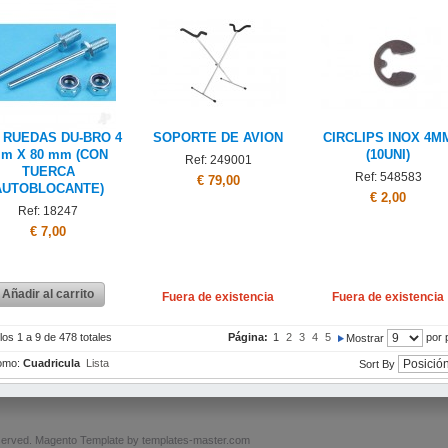
 RUEDAS DU-BRO 4
SOPORTE DE AVION
CIRCLIPS INOX 4M
m X 80 mm (CON
(10UNI)
Ref: 249001
TUERCA
Ref: 548583
€ 79,00
AUTOBLOCANTE)
€ 2,00
Ref: 18247
€ 7,00
Añadir al carrito
Fuera de existencia
Fuera de existencia
los 1 a 9 de 478 totales
Página:
1
2
3
4
5
por 
Mostrar
omo:
Cuadricula
Lista
Sort By
served.
Magento Template by
templates-master.com