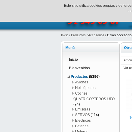
¡Bienvenidos a SpeedHobbys!
Mi c
Este sitio utiliza cookies propias y de te
na
Inicio
/
Productos
/
Accesorios
/
Otros accesorio
Menú
Otro
Inicio
Artícu
Ver c
Bienvenidos
Productos
(5396)
Aviones
Helicópteros
Coches
QUATRICOPTEROS-UFO
(24)
Emisoras
SERVOS
(114)
T
Eléctricos
Baterias
Motores