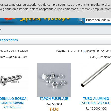
uenta
Finalizar Compra
Acceder
rceros para mejorar su experiencia de compra según sus preferencias, mediante el a
vegando en este sitio, estará aceptando el uso comentado.
Aceptar y ampliar info
s
s accesorios
los 1 a 9 de 478 totales
Página:
1
2
3
4
5
por 
Mostrar
omo:
Cuadricula
Lista
Sort By
ORNILLO ROSCA
TAPON FUSELAJE
TUBO ALUMINIO
CHAPA KAVAN
SPITFIRE 28/33CC
Ref: 501601
2,2x6,5mm
Ref: 5500140/2
€ 4,00