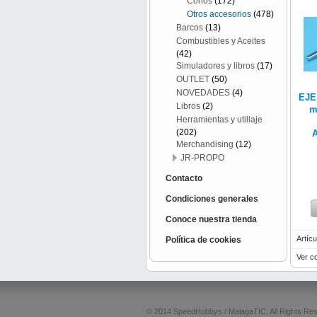
Conos
(172)
Otros accesorios
(478)
Barcos
(13)
Combustibles y Aceites
(42)
Simuladores y libros
(17)
OUTLET
(50)
NOVEDADES
(4)
EJE
Libros
(2)
m
Herramientas y utillaje
(202)
Merchandising
(12)
JR-PROPO
Contacto
Condiciones generales
Conoce nuestra tienda
Artícu
Política de cookies
Ver c
© 2014 SpeedHobbys / MalagaTIC. All Rights Re