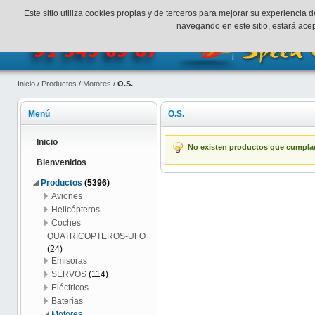
¡Bienvenidos a SpeedHobbys!
Mi cuenta
Finalizar Compr
Este sitio utiliza cookies propias y de terceros para mejorar su experienci
navegando en este sitio, estará ac
Inicio
/
Productos
/
Motores
/
O.S.
Menú
O.S.
Inicio
No existen productos que cumplan 
Bienvenidos
Productos
(5396)
Aviones
Helicópteros
Coches
QUATRICOPTEROS-UFO
(24)
Emisoras
SERVOS
(114)
Eléctricos
Baterias
Motores