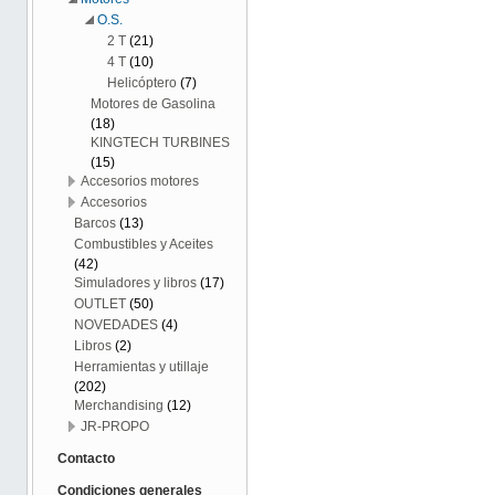
O.S.
2 T
(21)
4 T
(10)
Helicóptero
(7)
Motores de Gasolina
(18)
KINGTECH TURBINES
(15)
Accesorios motores
Accesorios
Barcos
(13)
Combustibles y Aceites
(42)
Simuladores y libros
(17)
OUTLET
(50)
NOVEDADES
(4)
Libros
(2)
Herramientas y utillaje
(202)
Merchandising
(12)
JR-PROPO
Contacto
Condiciones generales