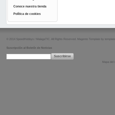
Conoce nuestra tienda
Política de cookies
© 2014 SpeedHobbys / MalagaTIC. All Rights Reserved.
Magento Template by
templat
Suscripción al Boletín de Noticias
Suscribirse
Mapa del s