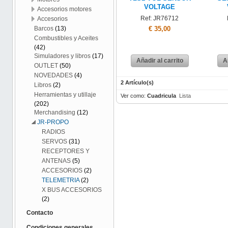
VOLTAGE
Accesorios motores
Ref: JR76712
Accesorios
€ 35,00
Barcos
(13)
Combustibles y Aceites
(42)
Simuladores y libros
(17)
Añadir al carrito
A
OUTLET
(50)
NOVEDADES
(4)
2 Artículo(s)
Libros
(2)
Herramientas y utillaje
Ver como:
Cuadricula
Lista
(202)
Merchandising
(12)
JR-PROPO
RADIOS
SERVOS
(31)
RECEPTORES Y
ANTENAS
(5)
ACCESORIOS
(2)
TELEMETRIA
(2)
X BUS ACCESORIOS
(2)
Contacto
Condiciones generales