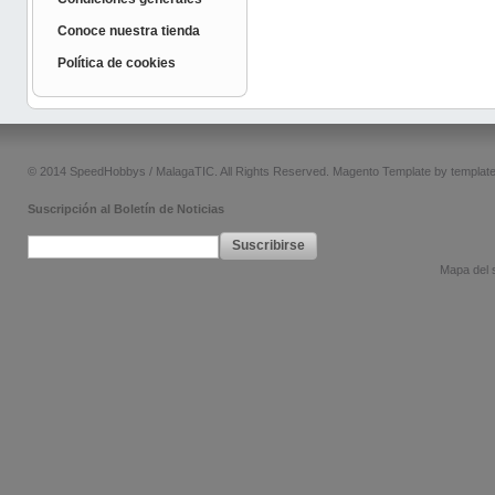
Conoce nuestra tienda
Política de cookies
© 2014 SpeedHobbys / MalagaTIC. All Rights Reserved.
Magento Template by
templat
Suscripción al Boletín de Noticias
Suscribirse
Mapa del s