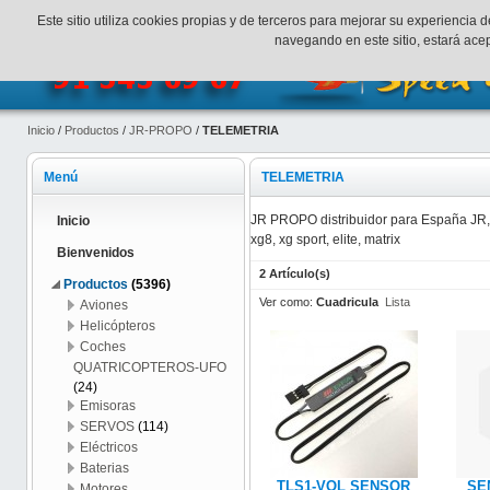
¡Bienvenidos a SpeedHobbys!
Mi cuenta
Finalizar Compr
Este sitio utiliza cookies propias y de terceros para mejorar su experienci
navegando en este sitio, estará ac
Inicio
/
Productos
/
JR-PROPO
/
TELEMETRIA
Menú
TELEMETRIA
JR PROPO distribuidor para España JR,
Inicio
xg8, xg sport, elite, matrix
Bienvenidos
2 Artículo(s)
Productos
(5396)
Ver como:
Cuadricula
Lista
Aviones
Helicópteros
Coches
QUATRICOPTEROS-UFO
(24)
Emisoras
SERVOS
(114)
Eléctricos
Baterias
TLS1-VOL SENSOR
SE
Motores