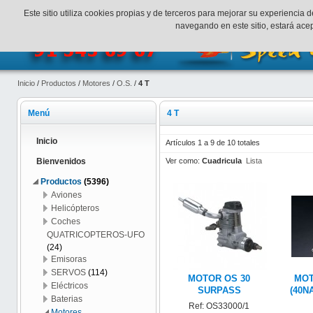
¡Bienvenidos a SpeedHobbys!
Mi cuenta
Finalizar Compr
Este sitio utiliza cookies propias y de terceros para mejorar su experienci
navegando en este sitio, estará ac
Inicio
/
Productos
/
Motores
/
O.S.
/
4 T
Menú
4 T
Inicio
Artículos 1 a 9 de 10 totales
Ver como:
Cuadricula
Lista
Bienvenidos
Productos
(5396)
Aviones
Helicópteros
Coches
QUATRICOPTEROS-UFO
(24)
Emisoras
SERVOS
(114)
MOTOR OS 30
MOT
Eléctricos
SURPASS
(40N
Baterias
Ref: OS33000/1
Motores