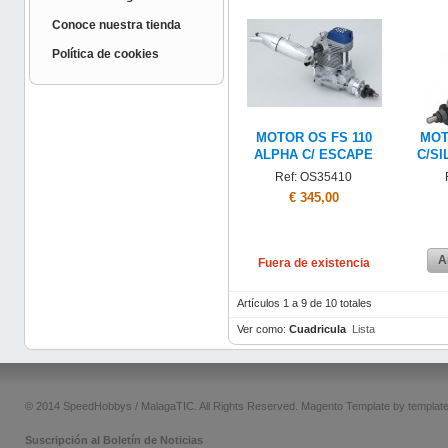
Conoce nuestra tienda
Política de cookies
MOTOR OS FS 110
MOT
ALPHA C/ ESCAPE
C/SI
Ref: OS35410
€ 345,00
A
Fuera de existencia
Artículos 1 a 9 de 10 totales
Ver como:
Cuadricula
Lista
© 2014 SpeedHobbys / MalagaTIC. All Rights Reserved.
Magento Template by
templat
Suscripción al Boletín de Noticias