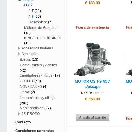
€ 180,00
O.S.
2 T
(21)
4 T
(10)
Helicóptero
(7)
Fuera de existencia
Fue
Motores de Gasolina
(18)
KINGTECH TURBINES
(15)
Accesorios motores
Accesorios
Barcos
(13)
Combustibles y Aceites
(42)
Simuladores y libros
(17)
OUTLET
(50)
MOTOR OS FS-95V
MO
c/escape
NOVEDADES
(4)
Libros
(2)
Ref: OS30900
Herramientas y utillaje
€ 350,00
(202)
Merchandising
(12)
JR-PROPO
Añadir al carrito
Fue
Contacto
Condiciones generales