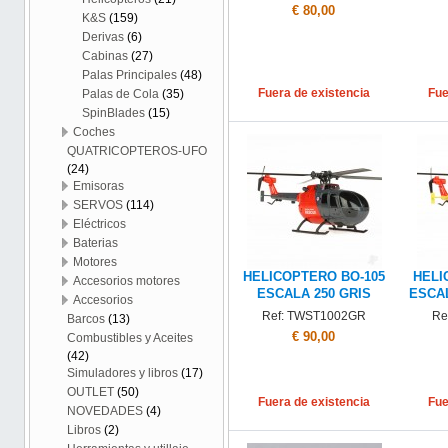
€ 80,00
K&S
(159)
Derivas
(6)
Cabinas
(27)
Palas Principales
(48)
Fuera de existencia
Fue
Palas de Cola
(35)
SpinBlades
(15)
Coches
QUATRICOPTEROS-UFO
(24)
Emisoras
SERVOS
(114)
Eléctricos
Baterias
Motores
HELICOPTERO BO-105
HELI
Accesorios motores
ESCALA 250 GRIS
ESCA
Accesorios
Ref: TWST1002GR
Re
Barcos
(13)
€ 90,00
Combustibles y Aceites
(42)
Simuladores y libros
(17)
OUTLET
(50)
Fuera de existencia
Fue
NOVEDADES
(4)
Libros
(2)