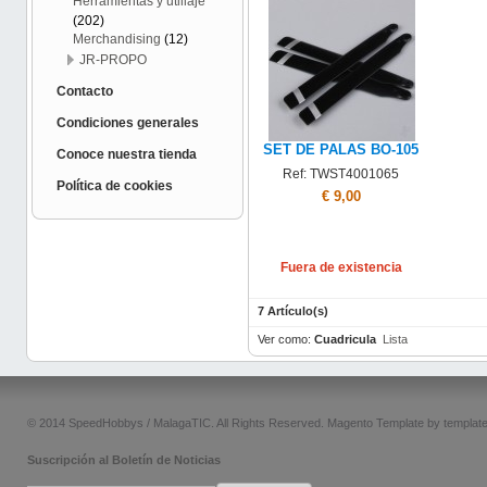
Herramientas y utillaje
(202)
Merchandising
(12)
JR-PROPO
Contacto
Condiciones generales
SET DE PALAS BO-105
Conoce nuestra tienda
Ref: TWST4001065
Política de cookies
€ 9,00
Fuera de existencia
7 Artículo(s)
Ver como:
Cuadricula
Lista
© 2014 SpeedHobbys / MalagaTIC. All Rights Reserved.
Magento Template by
templat
Suscripción al Boletín de Noticias