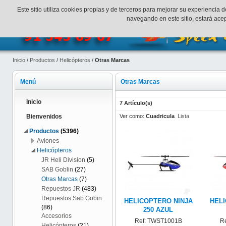
¡Bienvenidos a SpeedHobbys!
Mi cuenta
Finalizar Compr
Este sitio utiliza cookies propias y de terceros para mejorar su experienci
navegando en este sitio, estará ac
Inicio
/
Productos
/
Helicópteros
/
Otras Marcas
Menú
Otras Marcas
Inicio
7 Artículo(s)
Ver como:
Cuadricula
Lista
Bienvenidos
Productos
(5396)
Aviones
Helicópteros
JR Heli Division
(5)
SAB Goblin
(27)
Otras Marcas
(7)
Repuestos JR
(483)
Repuestos Sab Gobin
HELICOPTERO NINJA
HELI
(86)
250 AZUL
Accesorios
Ref: TWST1001B
R
Helicópteros
(21)