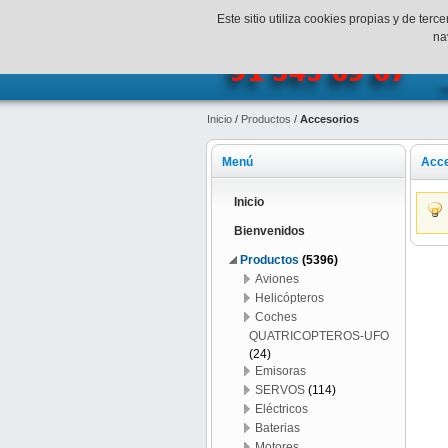
¡Bienvenidos a SpeedHobbys!
Mi c
Este sitio utiliza cookies propias y de te
na
Inicio
/
Productos
/
Accesorios
Menú
Acce
Inicio
Bienvenidos
Productos
(5396)
Aviones
Helicópteros
Coches
QUATRICOPTEROS-UFO
(24)
Emisoras
SERVOS
(114)
Eléctricos
Baterias
Motores