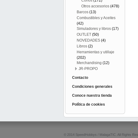
Conos
(172)
Otros accesorios
(478)
Barcos
(13)
Combustibles y Aceites
(42)
Simuladores y libros
(17)
OUTLET
(50)
NOVEDADES
(4)
Libros
(2)
Herramientas y utillaje
(202)
Merchandising
(12)
JR-PROPO
Contacto
Condiciones generales
Conoce nuestra tienda
Política de cookies
© 2014 SpeedHobbys / MalagaTIC. All Rights Re