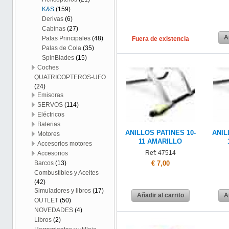
K&S
(159)
Derivas
(6)
Cabinas
(27)
A
Palas Principales
(48)
Fuera de existencia
Palas de Cola
(35)
SpinBlades
(15)
Coches
QUATRICOPTEROS-UFO
(24)
Emisoras
SERVOS
(114)
Eléctricos
Baterias
ANILLOS PATINES 10-
ANIL
Motores
11 AMARILLO
Accesorios motores
Ref: 47514
Accesorios
€ 7,00
Barcos
(13)
Combustibles y Aceites
(42)
Simuladores y libros
(17)
Añadir al carrito
A
OUTLET
(50)
NOVEDADES
(4)
Libros
(2)