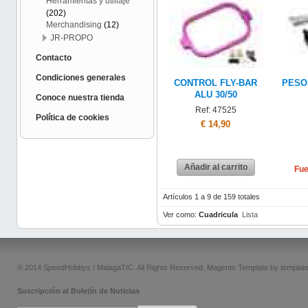
Herramientas y utillaje
(202)
Merchandising
(12)
JR-PROPO
Contacto
Condiciones generales
CONTROL FLY-BAR
PESO
ALU 30/50
Conoce nuestra tienda
Ref: 47525
Política de cookies
€ 14,90
Añadir al carrito
Fue
Artículos 1 a 9 de 159 totales
Ver como:
Cuadricula
Lista
© 2014 SpeedHobbys / MalagaTIC. All Rights Reserved.
Magento Template by
templat
Suscripción al Boletín de Noticias