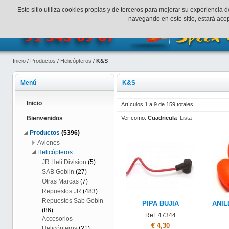
¡Bienvenidos a SpeedHobbys!
Mi cuenta
Finalizar Compr
Este sitio utiliza cookies propias y de terceros para mejorar su experienci
navegando en este sitio, estará ac
Inicio
/
Productos
/
Helicópteros
/
K&S
Menú
K&S
Inicio
Artículos 1 a 9 de 159 totales
Ver como:
Cuadricula
Lista
Bienvenidos
Productos
(5396)
Aviones
Helicópteros
JR Heli Division
(5)
SAB Goblin
(27)
Otras Marcas
(7)
Repuestos JR
(483)
Repuestos Sab Gobin
PIPA BUJIA
ANIL
(86)
Ref: 47344
Accesorios
€ 4,30
Helicópteros
(21)