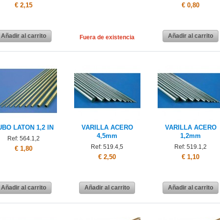
€ 2,15
€ 0,80
Añadir al carrito
Añadir al carrito
Fuera de existencia
UBO LATON 1,2 IN
VARILLA ACERO
VARILLA ACERO
4,5mm
1,2mm
Ref: 564.1,2
Ref: 519.4,5
Ref: 519.1,2
€ 1,80
€ 2,50
€ 1,10
Añadir al carrito
Añadir al carrito
Añadir al carrito