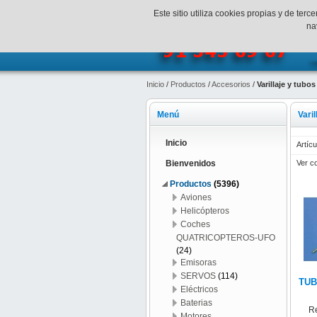
¡Bienvenidos a SpeedHobbys!
Mi c
Este sitio utiliza cookies propias y de te
na
Inicio
/
Productos
/
Accesorios
/
Varillaje y tubos
Menú
Varil
Inicio
Artícu
Ver c
Bienvenidos
Productos
(5396)
Aviones
Helicópteros
Coches
QUATRICOPTEROS-UFO
(24)
Emisoras
SERVOS
(114)
TUB
Eléctricos
Baterias
R
Motores