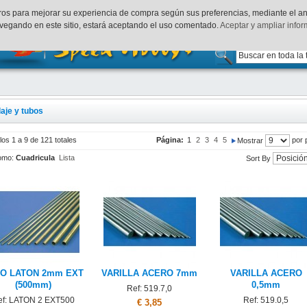
uenta
Finalizar Compra
Acceder
rceros para mejorar su experiencia de compra según sus preferencias, mediante el a
vegando en este sitio, estará aceptando el uso comentado.
Aceptar y ampliar info
laje y tubos
los 1 a 9 de 121 totales
Página:
1
2
3
4
5
por 
Mostrar
omo:
Cuadricula
Lista
Sort By
O LATON 2mm EXT
VARILLA ACERO 7mm
VARILLA ACERO
(500mm)
0,5mm
Ref: 519.7,0
ef: LATON 2 EXT500
Ref: 519.0,5
€ 3,85