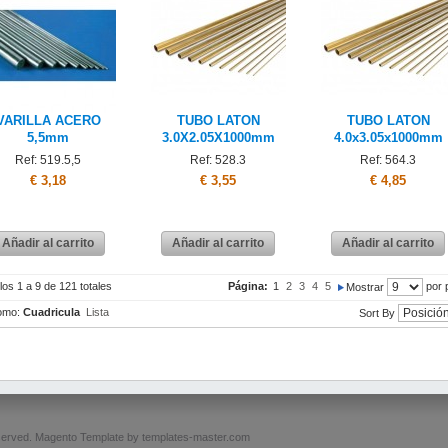
VARILLA ACERO
TUBO LATON
TUBO LATON
5,5mm
3.0X2.05X1000mm
4.0x3.05x1000mm
Ref: 519.5,5
Ref: 528.3
Ref: 564.3
€ 3,18
€ 3,55
€ 4,85
Añadir al carrito
Añadir al carrito
Añadir al carrito
los 1 a 9 de 121 totales
Página:
1
2
3
4
5
por 
Mostrar
omo:
Cuadricula
Lista
Sort By
served.
Magento Template by
templates-master.com