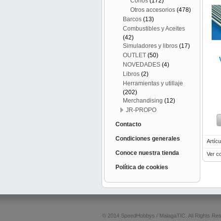
Conos
(172)
Otros accesorios
(478)
Barcos
(13)
Combustibles y Aceites
(42)
Simuladores y libros
(17)
OUTLET
(50)
NOVEDADES
(4)
Libros
(2)
Herramientas y utillaje
(202)
Merchandising
(12)
JR-PROPO
Contacto
Condiciones generales
Artícu
Conoce nuestra tienda
Ver c
Política de cookies
© 2014 SpeedHobbys / MalagaTIC. All Rights Re