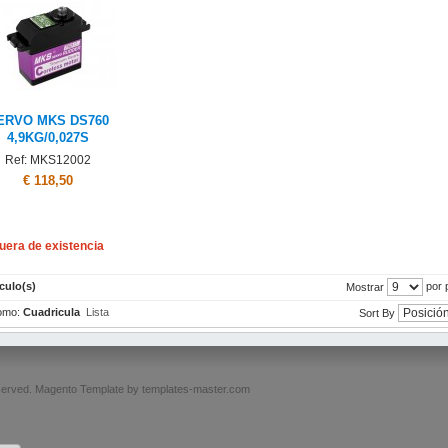
ERVO MKS DS760
4,9KG/0,027S
Ref: MKS12002
€ 118,50
uera de existencia
ículo(s)
por 
Mostrar
omo:
Cuadricula
Lista
Sort By
served.
Magento Template by
templates-master.com