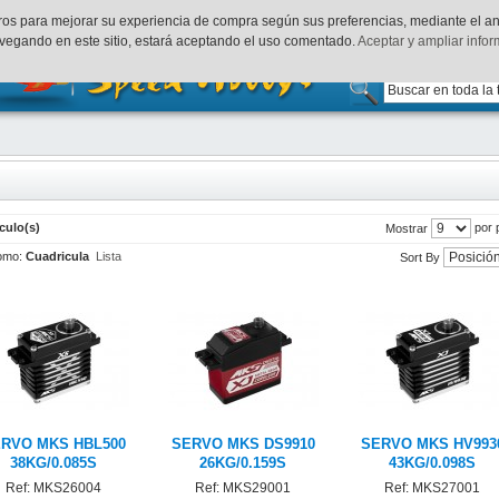
uenta
Finalizar Compra
Acceder
rceros para mejorar su experiencia de compra según sus preferencias, mediante el a
vegando en este sitio, estará aceptando el uso comentado.
Aceptar y ampliar info
ículo(s)
por 
Mostrar
omo:
Cuadricula
Lista
Sort By
RVO MKS HBL500
SERVO MKS DS9910
SERVO MKS HV993
38KG/0.085S
26KG/0.159S
43KG/0.098S
Ref: MKS26004
Ref: MKS29001
Ref: MKS27001