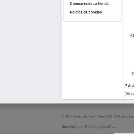
Conoce nuestra tienda
Política de cookies
S
F
7 Art
Ver c
© 2014 SpeedHobbys / MalagaTIC. All Rights Re
Suscripción al Boletín de Noticias