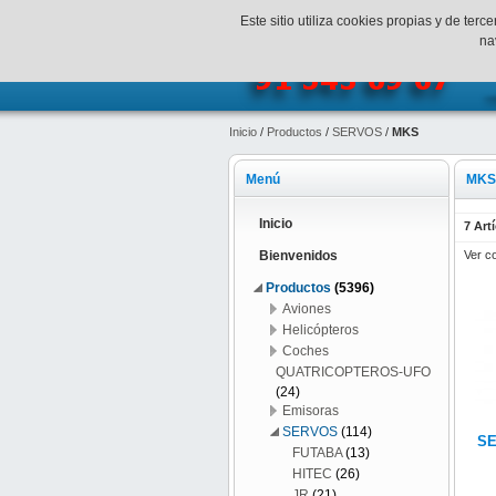
¡Bienvenidos a SpeedHobbys!
Mi c
Este sitio utiliza cookies propias y de te
na
Inicio
/
Productos
/
SERVOS
/
MKS
Menú
MKS
Inicio
7 Art
Ver c
Bienvenidos
Productos
(5396)
Aviones
Helicópteros
Coches
QUATRICOPTEROS-UFO
(24)
Emisoras
SERVOS
(114)
SE
FUTABA
(13)
HITEC
(26)
JR
(21)