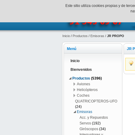
¡Bienvenidos a SpeedHobbys!
Mi c
Este sitio utiliza cookies propias y de te
na
Inicio
/
Productos
/
Emisoras
/
JR PROPO
Menú
JR 
Inicio
Bienvenidos
Productos
(5396)
Aviones
Helicópteros
Coches
QUATRICOPTEROS-UFO
(24)
Emisoras
Acc. y Repuestos
Servos
(192)
Giróscopos
(34)
Interruptores y