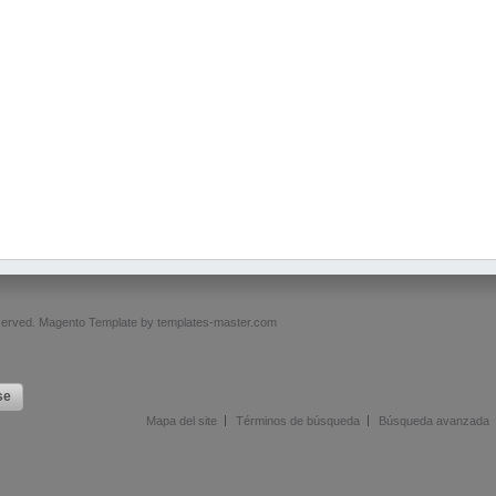
served.
Magento Template by
templates-master.com
se
Mapa del site
Términos de búsqueda
Búsqueda avanzada