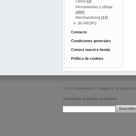
Libros
(2)
Herramientas y utillaje
(202)
Merchandising
(12)
JR-PROPO
Contacto
Condiciones generales
Conoce nuestra tienda
Política de cookies
© 2014 SpeedHobbys / MalagaTIC. All Rights Re
Suscripción al Boletín de Noticias
Suscribir