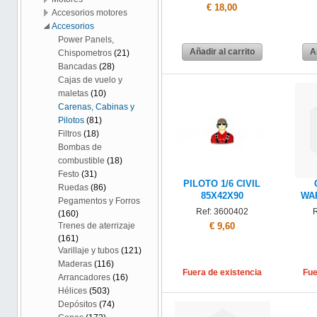
€ 18,00
Accesorios motores
Accesorios
Power Panels,
Añadir al carrito
A
Chispometros
(21)
Bancadas
(28)
Cajas de vuelo y
maletas
(10)
Carenas, Cabinas y
Pilotos
(81)
Filtros
(18)
Bombas de
combustible
(18)
Festo
(31)
PILOTO 1/6 CIVIL
Ruedas
(86)
85X42X90
WA
Pegamentos y Forros
Ref: 3600402
R
(160)
€ 9,60
Trenes de aterrizaje
(161)
Varillaje y tubos
(121)
Maderas
(116)
Fuera de existencia
Fue
Arrancadores
(16)
Hélices
(503)
Depósitos
(74)