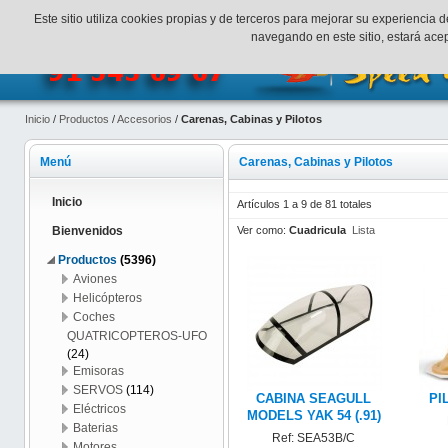
¡Bienvenidos a SpeedHobbys!
Mi cuenta
Finalizar Compr
Este sitio utiliza cookies propias y de terceros para mejorar su experienci
navegando en este sitio, estará ac
Inicio
/
Productos
/
Accesorios
/
Carenas, Cabinas y Pilotos
Menú
Carenas, Cabinas y Pilotos
Inicio
Artículos 1 a 9 de 81 totales
Ver como:
Cuadricula
Lista
Bienvenidos
Productos
(5396)
Aviones
Helicópteros
Coches
QUATRICOPTEROS-UFO
(24)
Emisoras
SERVOS
(114)
CABINA SEAGULL
PI
Eléctricos
MODELS YAK 54 (.91)
Baterias
Ref: SEA53B/C
Motores