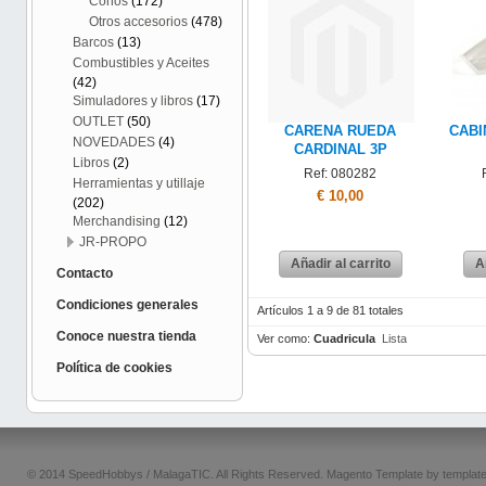
Conos
(172)
Otros accesorios
(478)
Barcos
(13)
Combustibles y Aceites
(42)
Simuladores y libros
(17)
OUTLET
(50)
CARENA RUEDA
CABI
NOVEDADES
(4)
CARDINAL 3P
Libros
(2)
Ref: 080282
Herramientas y utillaje
€ 10,00
(202)
Merchandising
(12)
JR-PROPO
Añadir al carrito
A
Contacto
Condiciones generales
Artículos 1 a 9 de 81 totales
Conoce nuestra tienda
Ver como:
Cuadricula
Lista
Política de cookies
© 2014 SpeedHobbys / MalagaTIC. All Rights Reserved.
Magento Template by
templat