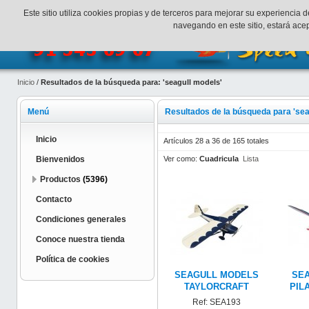
¡Bienvenidos a SpeedHobbys!
Mi cuenta
Finalizar Compr
Este sitio utiliza cookies propias y de terceros para mejorar su experienci
navegando en este sitio, estará ac
Inicio
/
Resultados de la búsqueda para: 'seagull models'
Menú
Resultados de la búsqueda para 'sea
Inicio
Artículos 28 a 36 de 165 totales
Ver como:
Cuadricula
Lista
Bienvenidos
Productos
(5396)
Contacto
Condiciones generales
Conoce nuestra tienda
Política de cookies
SEAGULL MODELS
SE
TAYLORCRAFT
PIL
Ref: SEA193