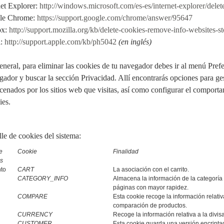
net Explorer:
http://windows.microsoft.com/es-es/internet-explorer/dele
le Chrome:
https://support.google.com/chrome/answer/95647
ox:
http://support.mozilla.org/kb/delete-cookies-remove-info-websites-s
i:
http://support.apple.com/kb/ph5042
(en inglés)
eneral, para eliminar las cookies de tu navegador debes ir al menú Pref
gador y buscar la sección Privacidad. Allí encontrarás opciones para ges
cenados por los sitios web que visitas, así como configurar el comportam
ies.
lle de cookies del sistema:
e
Cookie
Finalidad
s
to
CART
La asociación con el carrito.
CATEGORY_INFO
Almacena la información de la categoría 
páginas con mayor rapidez.
COMPARE
Esta cookie recoge la información relativ
comparación de productos.
CURRENCY
Recoge la información relativa a la divisa
CUSTOMER
Esta cookie guarda una versión encriptada