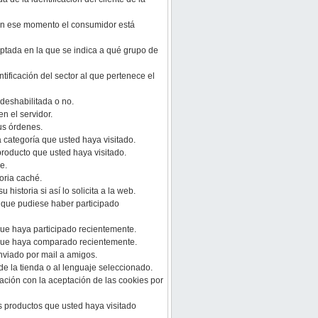
 en ese momento el consumidor está
ptada en la que se indica a qué grupo de
ntificación del sector al que pertenece el
deshabilitada o no.
n el servidor.
us órdenes.
a categoría que usted haya visitado.
producto que usted haya visitado.
e.
oria caché.
u historia si así lo solicita a la web.
s que pudiese haber participado
que haya participado recientemente.
 que haya comparado recientemente.
nviado por mail a amigos.
 de la tienda o al lenguaje seleccionado.
ación con la aceptación de las cookies por
s productos que usted haya visitado