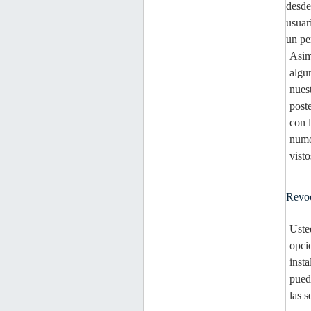
desde
usuar
un pe
Asim
algu
nues
post
con 
nume
vist
Revoc
Uste
opci
inst
pued
las 