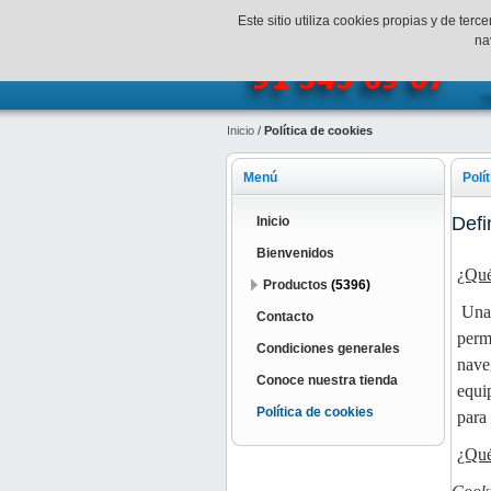
¡Bienvenidos a SpeedHobbys!
Mi c
Este sitio utiliza cookies propias y de te
na
Inicio
/
Política de cookies
Menú
Polí
Defi
Inicio
Bienvenidos
¿Qué
Productos
(5396)
Una 
Contacto
perm
Condiciones generales
nave
Conoce nuestra tienda
equi
Política de cookies
para
¿Qué