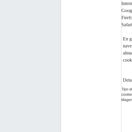
Inter
Goog
Firef
Safar
En g
nave
alma
cook
Deta
Tipo d
cookie
Magen