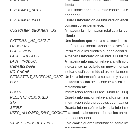
tienda.
CUSTOMER_AUTH
Es un indicador que permite conocer si
“logeado”.
CUSTOMER_INFO
Guarda información de una versión encri
consumidores pertenece.
CUSTOMER_SEGMENT_IDS
Almacena la información relativa a la ide
cliente.
EXTERNAL_NO_CACHE
Una bandera que indica si la caché esta 
FRONTEND
El número de identificación de la sesión e
GUEST-VIEW
Permite que los clientes puedan editar s
LAST_CATEGORY
Almacena información relativa a la últim
LAST_PRODUCT
Almacena información relativa al último 
NEWMESSAGE
Indica si se ha recibido un nuevo mensaj
NO_CACHE
Indica si está permitido el uso de la mem
PERSISTENT_SHOPPING_CART
Un link a información a su carrito y a ver s
POLL
La identificación de las encuestas en la
recientemente.
POLLN
Información sobre las encuestas en las 
RECENTLYCOMPARED
Guarda información relativa a los ítems
STF
Información sobre productos que haya e
STORE
Guarda información relativa a la interfaz
USER_ALLOWED_SAVE_COOKIE
Esta cookie almacena información en rel
parte del usuario.
VIEWED_PRODUCTS_IDS
Esta cookie guarda información sobre lo