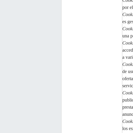
Cooki
por el
Cooki
es ge
Cooki
una p
Cooki
acced
a var
Cooki
de usu
ofert
servi
Cooki
publi
prest
anunc
Cooki
los e