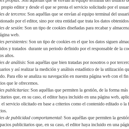
es propias
: Son aquéllas que se envían al equipo terminal del usuario
 propio editor y desde el que se presta el servicio solicitado por el usuar
es de terceros
: Son aquéllas que se envían al equipo terminal del usua
stionado por el editor, sino por otra entidad que trata los datos obtenidos
es de sesión
: Son un tipo de cookies diseñadas para recabar y almacena
ágina web.
es persistentes
: Son un tipo de cookies en el que los datos siguen alma
idos y tratados durante un periodo definido por el responsable de la co
ios años.
es de análisis
: Son aquéllas que bien tratadas por nosotros o por tercer
arios y así realizar la medición y análisis estadístico de la utilización q
ado. Para ello se analiza su navegación en nuestra página web con el fin
cios que le ofrecemos.
es publicitarias
: Son aquéllas que permiten la gestión, de la forma más 
citarios que, en su caso, el editor haya incluido en una página web, apl
a el servicio olicitado en base a criterios como el contenido editado o la
ios.
es de publicidad comportamental
: Son aquéllas que permiten la gestió
spacios publicitarios que, en su caso, el editor haya incluido en una pág