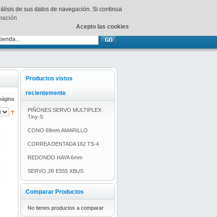
Su
carrito
está vacío.
nálisis de sus datos de navegación. Si continua
rmación
Acepto las cookies
Productos vistos
recientemente
página
PIÑONES SERVO MULTIPLEX
Tiny-S
CONO 69mm AMARILLO
CORREA DENTADA 162 TS-4
REDONDO HAYA 6mm
SERVO JR E555 XBUS
Comparar Productos
No tienes productos a comparar