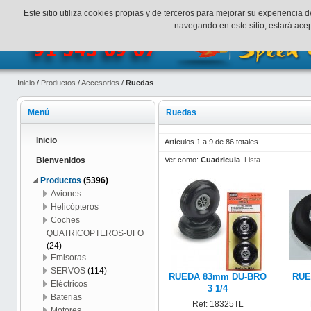
¡Bienvenidos a SpeedHobbys!
Mi cuenta
Finalizar Compr
Este sitio utiliza cookies propias y de terceros para mejorar su experienci
navegando en este sitio, estará ac
Inicio
/
Productos
/
Accesorios
/
Ruedas
Menú
Ruedas
Inicio
Artículos 1 a 9 de 86 totales
Ver como:
Cuadricula
Lista
Bienvenidos
Productos
(5396)
Aviones
Helicópteros
Coches
QUATRICOPTEROS-UFO
(24)
Emisoras
SERVOS
(114)
RUEDA 83mm DU-BRO
RUE
Eléctricos
3 1/4
Baterias
Ref: 18325TL
Motores