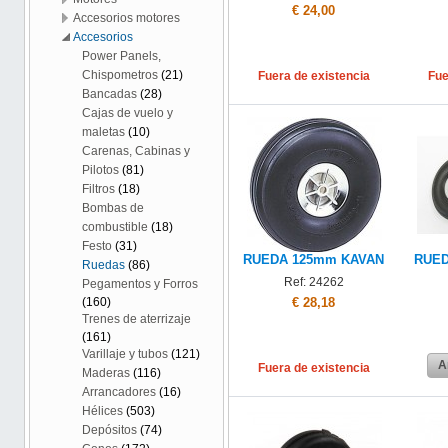
€ 24,00
Accesorios motores
Accesorios
Power Panels,
Chispometros
(21)
Fuera de existencia
Fue
Bancadas
(28)
Cajas de vuelo y
maletas
(10)
Carenas, Cabinas y
Pilotos
(81)
Filtros
(18)
Bombas de
combustible
(18)
Festo
(31)
RUEDA 125mm KAVAN
RUED
Ruedas
(86)
Ref: 24262
Pegamentos y Forros
€ 28,18
(160)
Trenes de aterrizaje
(161)
Varillaje y tubos
(121)
A
Fuera de existencia
Maderas
(116)
Arrancadores
(16)
Hélices
(503)
Depósitos
(74)