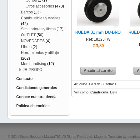
Conos
(172)
Otros accesorios
(478)
Barcos
(13)
Combustibles y Aceites
(42)
Simuladores y libros
(17)
RUEDA 31 mm DU-BRO
RUED
OUTLET
(50)
Ref: 18125TW
NOVEDADES
(4)
€ 3,80
Libros
(2)
Herramientas y utillaje
(202)
Merchandising
(12)
JR-PROPO
Añadir al carrito
A
Contacto
Artículos 1 a 9 de 86 totales
Condiciones generales
Ver como:
Cuadricula
Lista
Conoce nuestra tienda
Política de cookies
© 2014 SpeedHobbys / MalagaTIC. All Rights Reserved.
Magento Template by
templat