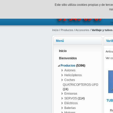
¡Bienvenidos a SpeedHobbys!
Mi c
Este sitio utiliza cookies propias y de te
na
Inicio
/
Productos
/
Accesorios
/
Varillaje y tubos
Menú
Varil
Inicio
Artícu
Ver c
Bienvenidos
Productos
(5396)
Aviones
Helicópteros
Coches
QUATRICOPTEROS-UFO
(24)
Emisoras
SERVOS
(114)
TUB
Eléctricos
Baterias
R
Motores