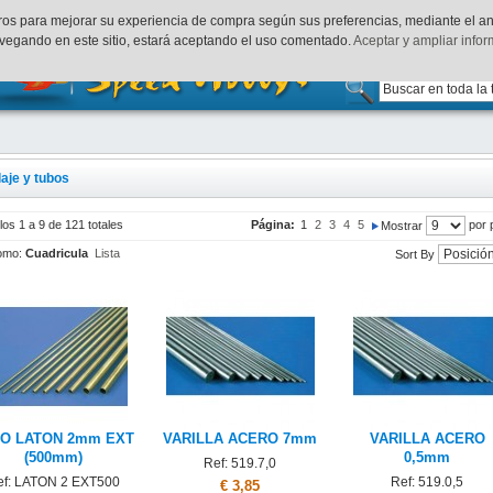
uenta
Finalizar Compra
Acceder
rceros para mejorar su experiencia de compra según sus preferencias, mediante el a
vegando en este sitio, estará aceptando el uso comentado.
Aceptar y ampliar info
laje y tubos
los 1 a 9 de 121 totales
Página:
1
2
3
4
5
por 
Mostrar
omo:
Cuadricula
Lista
Sort By
O LATON 2mm EXT
VARILLA ACERO 7mm
VARILLA ACERO
(500mm)
0,5mm
Ref: 519.7,0
ef: LATON 2 EXT500
Ref: 519.0,5
€ 3,85