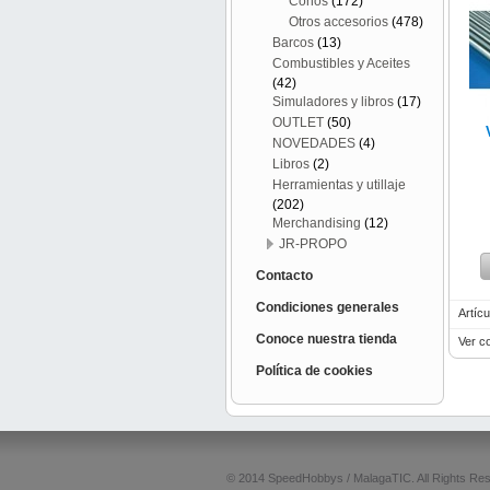
Conos
(172)
Otros accesorios
(478)
Barcos
(13)
Combustibles y Aceites
(42)
Simuladores y libros
(17)
OUTLET
(50)
NOVEDADES
(4)
Libros
(2)
Herramientas y utillaje
(202)
Merchandising
(12)
JR-PROPO
Contacto
Condiciones generales
Artícu
Conoce nuestra tienda
Ver c
Política de cookies
© 2014 SpeedHobbys / MalagaTIC. All Rights Re