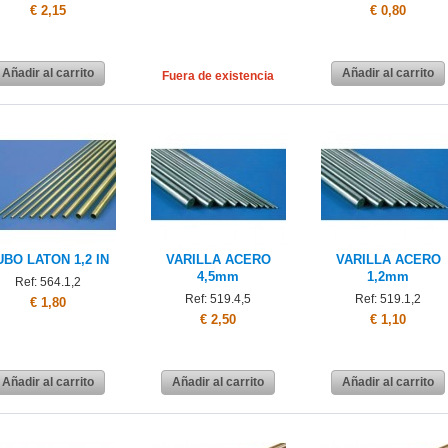
€ 2,15
€ 0,80
Añadir al carrito
Añadir al carrito
Fuera de existencia
UBO LATON 1,2 IN
VARILLA ACERO
VARILLA ACERO
4,5mm
1,2mm
Ref: 564.1,2
Ref: 519.4,5
Ref: 519.1,2
€ 1,80
€ 2,50
€ 1,10
Añadir al carrito
Añadir al carrito
Añadir al carrito