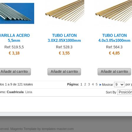
VARILLA ACERO
TUBO LATON
TUBO LATON
5,5mm
3.0X2.05X1000mm
4.0x3.05x1000mm
Ref: 519.5,5
Ref: 528.3
Ref: 564.3
€ 3,18
€ 3,55
€ 4,85
Añadir al carrito
Añadir al carrito
Añadir al carrito
los 1 a 9 de 121 totales
Página:
1
2
3
4
5
por 
Mostrar
omo:
Cuadricula
Lista
Sort By
served.
Magento Template by
templates-master.com