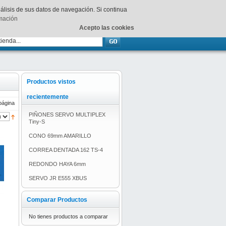
Su
carrito
está vacío.
nálisis de sus datos de navegación. Si continua
rmación
Acepto las cookies
Productos vistos
recientemente
página
PIÑONES SERVO MULTIPLEX
Tiny-S
CONO 69mm AMARILLO
CORREA DENTADA 162 TS-4
REDONDO HAYA 6mm
SERVO JR E555 XBUS
Comparar Productos
No tienes productos a comparar