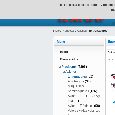
¡Bienvenidos a SpeedHobbys!
Mi c
Este sitio utiliza cookies propias y de te
na
Inicio
/
Productos
/
Aviones
/
Entrenadores
Menú
Entr
Inicio
Artícu
Ver c
Bienvenidos
Productos
(5396)
Aviones
Entrenadores
(32)
Acrobaticos
(38)
Maquetas y
Semimaquetas
(136)
Aviones de TURBINA y
EDF
(21)
S
Aviones Eléctricos
(98)
Veleros y Alas volantes