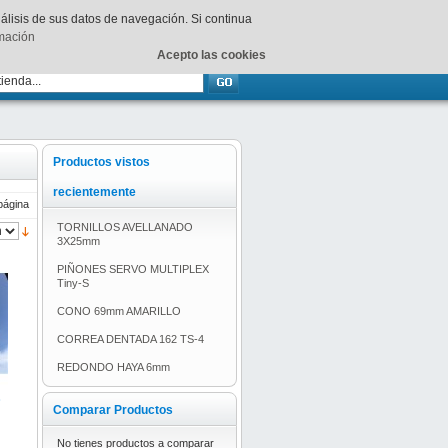
Su
carrito
está vacío.
nálisis de sus datos de navegación. Si continua
rmación
Acepto las cookies
Productos vistos
recientemente
página
TORNILLOS AVELLANADO
3X25mm
PIÑONES SERVO MULTIPLEX
Tiny-S
CONO 69mm AMARILLO
CORREA DENTADA 162 TS-4
REDONDO HAYA 6mm
S
Comparar Productos
No tienes productos a comparar