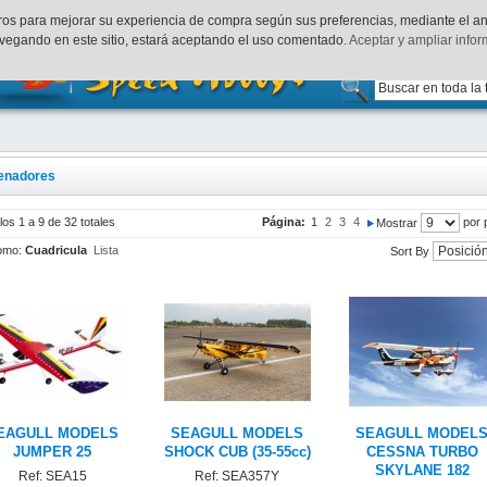
uenta
Finalizar Compra
Acceder
rceros para mejorar su experiencia de compra según sus preferencias, mediante el a
vegando en este sitio, estará aceptando el uso comentado.
Aceptar y ampliar info
enadores
los 1 a 9 de 32 totales
Página:
1
2
3
4
por 
Mostrar
omo:
Cuadricula
Lista
Sort By
EAGULL MODELS
SEAGULL MODELS
SEAGULL MODEL
JUMPER 25
SHOCK CUB (35-55cc)
CESSNA TURBO
SKYLANE 182
Ref: SEA15
Ref: SEA357Y