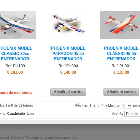
PHOENIX MODEL
PHOENIX MODEL
PHOENIX MODEL
CLASSIC 20cc
PARAGON 45-55
CLASSIC 46-55
ENTRENADOR
ENTRENADOR
ENTRENADOR
Ref: PH109
Ref: PH004
Ref: PH001
€ 183,00
€ 140,00
€ 130,00
Añadir al carrito
Añadir al carrito
uera de existencia
los 1 a 9 de 32 totales
Página:
1
2
3
4
por 
Mostrar
omo:
Cuadricula
Lista
Sort By
served.
Magento Template by
templates-master.com