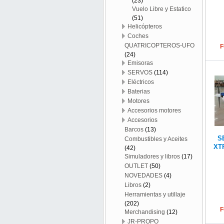
(23)
Vuelo Libre y Estatico
(51)
Helicópteros
Coches
QUATRICOPTEROS-UFO
F
(24)
Emisoras
SERVOS
(114)
Eléctricos
Baterias
Motores
Accesorios motores
Accesorios
Barcos
(13)
S
Combustibles y Aceites
XT
(42)
Simuladores y libros
(17)
OUTLET
(50)
NOVEDADES
(4)
Libros
(2)
Herramientas y utillaje
(202)
F
Merchandising
(12)
JR-PROPO