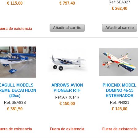
Ref: SEA327
€ 115,00
€ 797,40
€ 262,40
Añadir al carrito
Añadir al carrito
uera de existencia
EAGULL MODELS
ARROWS AVION
PHOENIX MODEL
REME DECATHLON
PIONEER RTF
DOMINO 46-55
(20cc)
ENTRENADOR
Ref: ARR014R
Ref: SEA83B
Ref: PH021
€ 150,00
€ 381,50
€ 145,00
uera de existencia
Fuera de existencia
Fuera de existencia