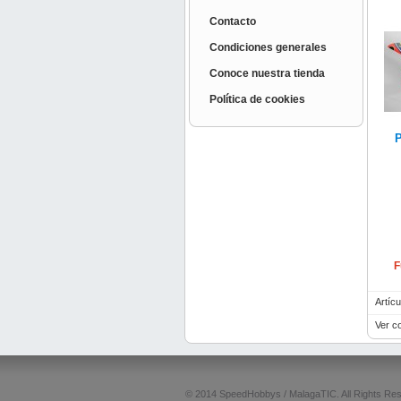
Contacto
Condiciones generales
Conoce nuestra tienda
Política de cookies
F
Artícu
Ver c
© 2014 SpeedHobbys / MalagaTIC. All Rights Re