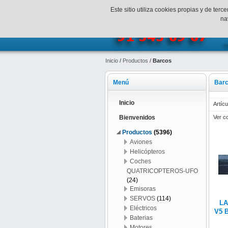
¡Bienvenidos a SpeedHobbys!
Mi c
Este sitio utiliza cookies propias y de te
na
Inicio
/
Productos
/
Barcos
Menú
Bar
Inicio
Artícu
Ver c
Bienvenidos
Productos
(5396)
Aviones
Helicópteros
Coches
QUATRICOPTEROS-UFO
(24)
Emisoras
SERVOS
(114)
LA
Eléctricos
V5 
Baterias
Motores