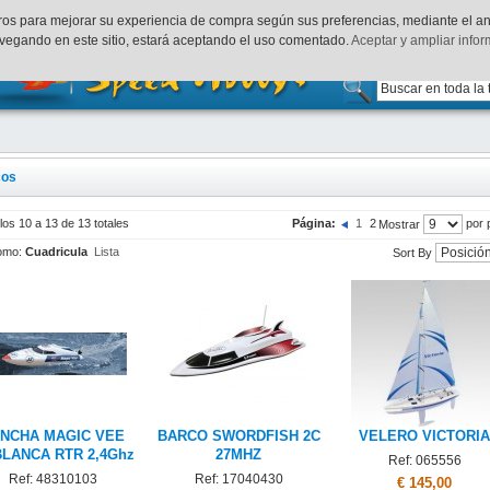
uenta
Finalizar Compra
Acceder
rceros para mejorar su experiencia de compra según sus preferencias, mediante el a
vegando en este sitio, estará aceptando el uso comentado.
Aceptar y ampliar info
cos
los 10 a 13 de 13 totales
Página:
1
2
por 
Mostrar
omo:
Cuadricula
Lista
Sort By
NCHA MAGIC VEE
BARCO SWORDFISH 2C
VELERO VICTORIA
BLANCA RTR 2,4Ghz
27MHZ
Ref: 065556
Ref: 48310103
Ref: 17040430
€ 145,00