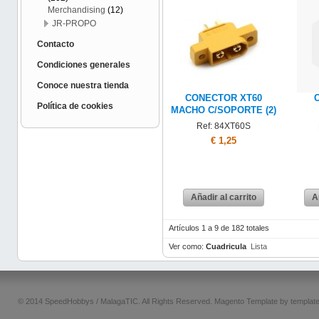
Merchandising
(12)
JR-PROPO
Contacto
Condiciones generales
Conoce nuestra tienda
CONECTOR XT60
Política de cookies
MACHO C/SOPORTE (2)
Ref: 84XT60S
€ 1,25
Añadir al carrito
A
Artículos 1 a 9 de 182 totales
Ver como:
Cuadricula
Lista
© 2014 SpeedHobbys / MalagaTIC. All Rights Reserved.
Magento Template by
templat