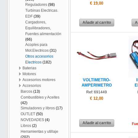
€ 19,00
Reguladores
(98)
Turbinas Electricas.
EDF
(39)
Cargadores,
Añadir al carrito
A
Equilibradores,
Fuentes alimentación
(66)
Acoples para
Mot.Electricos
(31)
Otros accesorios
Electricos
(182)
Baterias
Motores
Accesorios motores
VOLTIMETRO-
AMPERIMETRO
E
Accesorios
Barcos
(13)
Ref: 691449
Combustibles y Aceites
€ 12,00
(42)
Simuladores y libros
(17)
OUTLET
(50)
NOVEDADES
(4)
Añadir al carrito
Fue
Libros
(2)
Herramientas y utillaje
(202)