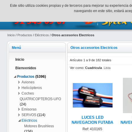
¡Bienvenidos a SpeedHobbys!
Mi cuenta
Finalizar Compr
Este sitio utiliza cookies propias y de terceros para mejorar su experienci
navegando en este sitio, estará ac
Inicio
/
Productos
/
Eléctricos
/
Otros accesorios Electricos
Menú
Otros accesorios Electricos
Inicio
Artículos 1 a 9 de 182 totales
Ver como:
Cuadricula
Lista
Bienvenidos
Productos
(5396)
Aviones
Helicópteros
Coches
QUATRICOPTEROS-UFO
(24)
Emisoras
SERVOS
(114)
LUCES LED
Eléctricos
NAVEGACION FUTABA
NAVE
Motores Brushless
Ref: 410165
(156)