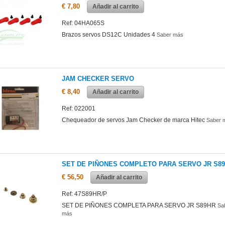
€ 7,80
Añadir al carrito
Ref: 04HA065S
Brazos servos DS12C Unidades 4
Saber más
JAM CHECKER SERVO
€ 8,40
Añadir al carrito
Ref: 022001
Chequeador de servos Jam Checker de marca Hitec
Saber 
SET DE PIÑONES COMPLETO PARA SERVO JR S8
€ 56,50
Añadir al carrito
Ref: 47S89HR/P
SET DE PIÑONES COMPLETA PARA SERVO JR S89HR
Sa
más