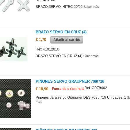
Ref: 025708
BRAZO SERVO, HITEC 50/55
Saber más
BRAZO SERVO EN CRUZ (4)
€ 1,70
Añadir al carrito
Ref: 41012010
BRAZO SERVO EN CRUZ (4)
Saber más
PIÑONES SERVO GRAUPNER 708/718
Ref: GR79462
€ 18,90
Fuera de existencia
Piñones para servo Graupner DES 708 / 718 Unidades: 1
S
más