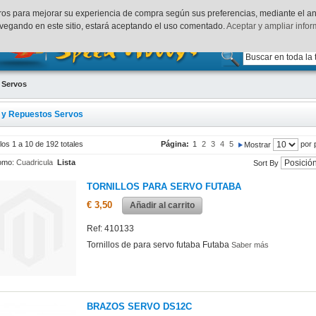
uenta
Finalizar Compra
Acceder
rceros para mejorar su experiencia de compra según sus preferencias, mediante el a
vegando en este sitio, estará aceptando el uso comentado.
Aceptar y ampliar info
 Servos
 y Repuestos Servos
los 1 a 10 de 192 totales
Página:
1
2
3
4
5
por 
Mostrar
omo:
Cuadricula
Lista
Sort By
TORNILLOS PARA SERVO FUTABA
€ 3,50
Añadir al carrito
Ref: 410133
Tornillos de para servo futaba Futaba
Saber más
BRAZOS SERVO DS12C