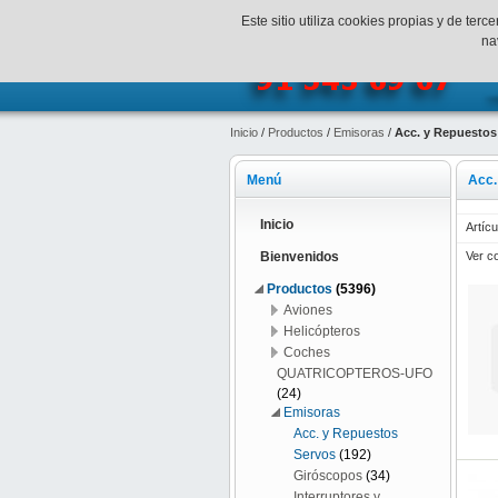
¡Bienvenidos a SpeedHobbys!
Mi c
Este sitio utiliza cookies propias y de te
na
Inicio
/
Productos
/
Emisoras
/
Acc. y Repuestos
Menú
Acc.
Inicio
Artícu
Ver c
Bienvenidos
Productos
(5396)
Aviones
Helicópteros
Coches
QUATRICOPTEROS-UFO
(24)
Emisoras
Acc. y Repuestos
Servos
(192)
Giróscopos
(34)
Interruptores y