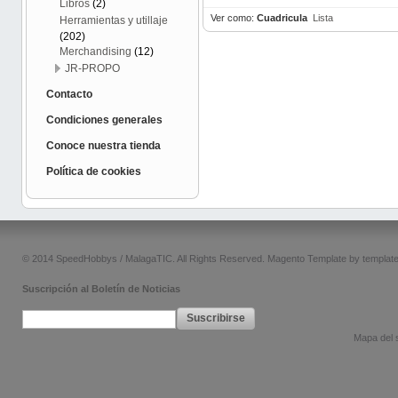
Libros
(2)
Ver como:
Cuadricula
Lista
Herramientas y utillaje
(202)
Merchandising
(12)
JR-PROPO
Contacto
Condiciones generales
Conoce nuestra tienda
Política de cookies
© 2014 SpeedHobbys / MalagaTIC. All Rights Reserved.
Magento Template by
templat
Suscripción al Boletín de Noticias
Suscribirse
Mapa del s