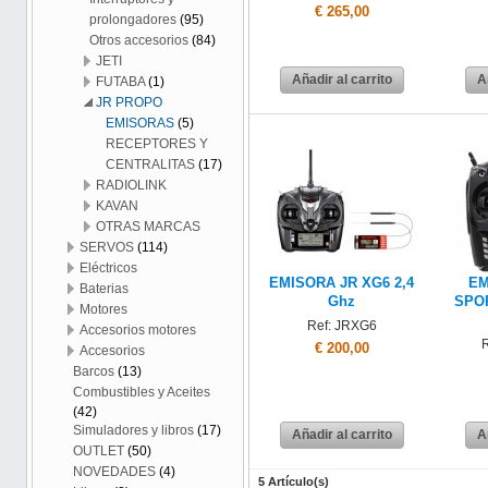
€ 265,00
prolongadores
(95)
Otros accesorios
(84)
JETI
Añadir al carrito
A
FUTABA
(1)
JR PROPO
EMISORAS
(5)
RECEPTORES Y
CENTRALITAS
(17)
RADIOLINK
KAVAN
OTRAS MARCAS
SERVOS
(114)
Eléctricos
EMISORA JR XG6 2,4
EM
Baterias
Ghz
SPO
Motores
Ref: JRXG6
Accesorios motores
€ 200,00
Accesorios
Barcos
(13)
Combustibles y Aceites
(42)
Simuladores y libros
(17)
Añadir al carrito
A
OUTLET
(50)
NOVEDADES
(4)
5 Artículo(s)