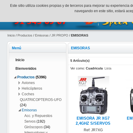
¡Bienvenidos a SpeedHobbys!
Mi cuenta
Finalizar Compr
Este sitio utiliza cookies propias y de terceros para mejorar su experienci
navegando en este sitio, estará ac
Inicio
/
Productos
/
Emisoras
/
JR PROPO
/
EMISORAS
Menú
EMISORAS
Inicio
5 Artículo(s)
Ver como:
Cuadricula
Lista
Bienvenidos
Productos
(5396)
Aviones
Helicópteros
Coches
QUATRICOPTEROS-UFO
(24)
Emisoras
Acc. y Repuestos
EMISORA JR XG7
EM
Servos
(192)
2,4GHZ S/SERVOS
Giróscopos
(34)
Ref: JR7XG
Interruptores y