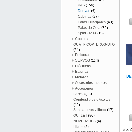
K&S
(159)
Derivas
(6)
Cabinas
(27)
Palas Principales
(48)
Palas de Cola
(35)
SpinBlades
(15)
Coches
QUATRICOPTEROS-UFO
(24)
Emisoras
SERVOS
(114)
Eléctricos
Baterias
DE
Motores
Accesorios motores
Accesorios
Barcos
(13)
Combustibles y Aceites
(42)
Simuladores y libros
(17)
OUTLET
(50)
NOVEDADES
(4)
Libros
(2)
6 Art