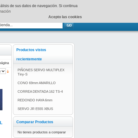
Su
carrito
está vacío.
nálisis de sus datos de navegación. Si continua
rmación
Acepto las cookies
Productos vistos
recientemente
página
PIÑONES SERVO MULTIPLEX
Tiny-S
CONO 69mm AMARILLO
CORREA DENTADA 162 TS-4
REDONDO HAYA 6mm
SERVO JR E555 XBUS
Comparar Productos
L
No tienes productos a comparar