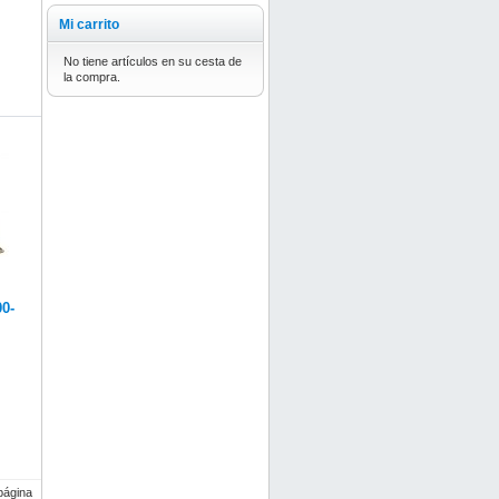
Mi carrito
No tiene artículos en su cesta de
la compra.
0-
página