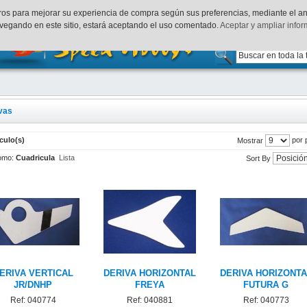
uenta
Finalizar Compra
Acceder
rceros para mejorar su experiencia de compra según sus preferencias, mediante el a
vegando en este sitio, estará aceptando el uso comentado.
Aceptar y ampliar info
vas
ículo(s)
por 
Mostrar
omo:
Cuadricula
Lista
Sort By
ERIVA VERTICAL
DERIVA HORIZONTAL
DERIVA HORIZONTA
JR/DNHP
FREYA
FUTURA G
Ref: 040774
Ref: 040881
Ref: 040773