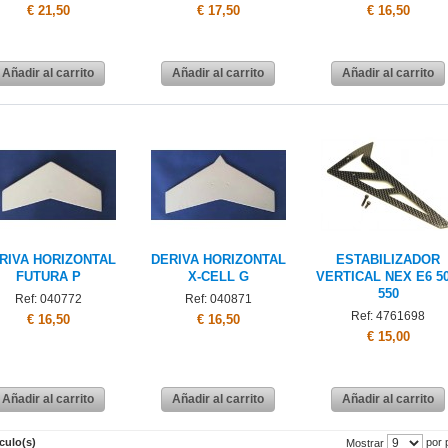
€ 21,50
€ 17,50
€ 16,50
Añadir al carrito
Añadir al carrito
Añadir al carrito
RIVA HORIZONTAL
DERIVA HORIZONTAL
ESTABILIZADOR
FUTURA P
X-CELL G
VERTICAL NEX E6 50
550
Ref: 040772
Ref: 040871
Ref: 4761698
€ 16,50
€ 16,50
€ 15,00
Añadir al carrito
Añadir al carrito
Añadir al carrito
ículo(s)
por 
Mostrar