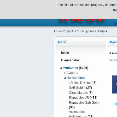
¡Bienvenidos a SpeedHobbys!
Mi c
Este sitio utiliza cookies propias y de te
na
Inicio
/
Productos
/
Helicópteros
/
Derivas
Menú
Deri
Inicio
6 Art
Ver c
Bienvenidos
Productos
(5396)
Aviones
Helicópteros
JR Heli Division
(5)
SAB Goblin
(27)
Otras Marcas
(7)
Repuestos JR
(483)
Repuestos Sab Gobin
D
(86)
Accesorios
Helicópteros
(21)