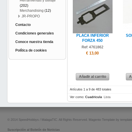
Herramientas y utillaje
(202)
Merchandising
(12)
JR-PROPO
Contacto
Condiciones generales
PLACA INFERIOR
SO
FORZA 450
Conoce nuestra tienda
Ref: 4761862
Política de cookies
€ 13,00
Añadir al carrito
A
Artículos 1 a 9 de 483 totales
Ver como:
Cuadricula
Lista
© 2014 SpeedHobbys / MalagaTIC. All Rights Reserved.
Magento Template by
templat
Suscripción al Boletín de Noticias