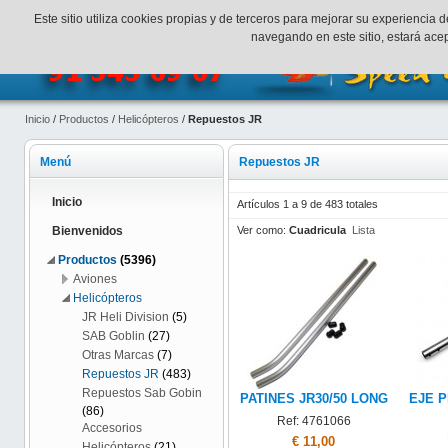
¡Bienvenidos a SpeedHobbys!
Mi cuenta
Finalizar Compr
Este sitio utiliza cookies propias y de terceros para mejorar su experienci
navegando en este sitio, estará ac
Inicio
/
Productos
/
Helicópteros
/
Repuestos JR
Menú
Repuestos JR
Inicio
Artículos 1 a 9 de 483 totales
Ver como:
Cuadricula
Lista
Bienvenidos
Productos
(5396)
Aviones
Helicópteros
JR Heli Division
(5)
SAB Goblin
(27)
Otras Marcas
(7)
Repuestos JR
(483)
Repuestos Sab Gobin
PATINES JR30/50 LONG
EJE P
(86)
Ref: 4761066
Accesorios
€ 11,00
Helicópteros
(21)