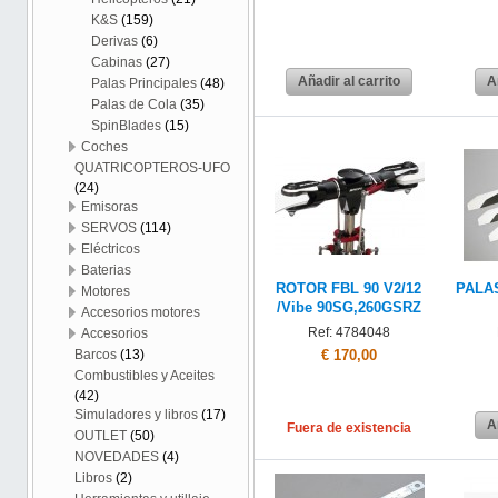
K&S
(159)
Derivas
(6)
Cabinas
(27)
Añadir al carrito
A
Palas Principales
(48)
Palas de Cola
(35)
SpinBlades
(15)
Coches
QUATRICOPTEROS-UFO
(24)
Emisoras
SERVOS
(114)
Eléctricos
Baterias
ROTOR FBL 90 V2/12
PALAS
Motores
/Vibe 90SG,260GSRZ
Accesorios motores
Ref: 4784048
Accesorios
€ 170,00
Barcos
(13)
Combustibles y Aceites
(42)
Simuladores y libros
(17)
A
Fuera de existencia
OUTLET
(50)
NOVEDADES
(4)
Libros
(2)