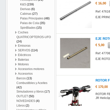
€ 16,00
K&S
(159)
Derivas
(6)
Ref: 4761
Cabinas
(27)
EJE PRINC
Palas Principales
(48)
Palas de Cola
(35)
SpinBlades
(15)
Coches
QUATRICOPTEROS-UFO
EJE ROT
(24)
€ 5,00
Emisoras
SERVOS
(114)
Ref: 4770
Eléctricos
EJE ROTO
Baterias
Motores
Accesorios motores
Accesorios
Barcos
(13)
ROTOR FB
Combustibles y Aceites
€ 170,00
(42)
Simuladores y libros
(17)
ROTOR FBL
OUTLET
(50)
JR Helicóp
NOVEDADES
(4)
Libros
(2)