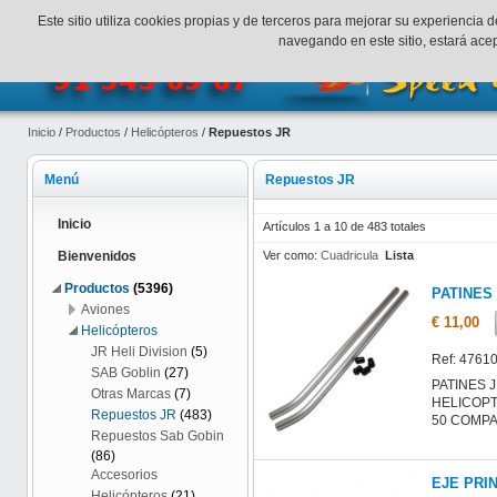
¡Bienvenidos a SpeedHobbys!
Mi cuenta
Finalizar Compr
Este sitio utiliza cookies propias y de terceros para mejorar su experienci
navegando en este sitio, estará ac
Inicio
/
Productos
/
Helicópteros
/
Repuestos JR
Menú
Repuestos JR
Inicio
Artículos 1 a 10 de 483 totales
Ver como:
Cuadricula
Lista
Bienvenidos
Productos
(5396)
PATINES
Aviones
€ 11,00
Helicópteros
JR Heli Division
(5)
Ref: 4761
SAB Goblin
(27)
PATINES 
Otras Marcas
(7)
HELICOPTE
Repuestos JR
(483)
50 COMPA
Repuestos Sab Gobin
(86)
Accesorios
EJE PRIN
Helicópteros
(21)