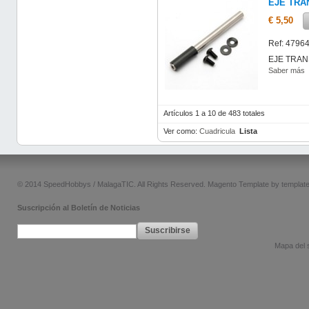
EJE TRA
€ 5,50
Ref: 4796
EJE TRAN
Saber más
Artículos 1 a 10 de 483 totales
Ver como:
Cuadricula
Lista
© 2014 SpeedHobbys / MalagaTIC. All Rights Reserved.
Magento Template by
templat
Suscripción al Boletín de Noticias
Suscribirse
Mapa del s