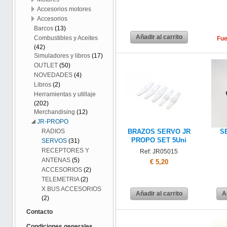
Accesorios motores
Accesorios
Barcos
(13)
Añadir al carrito
Combustibles y Aceites
Fue
(42)
Simuladores y libros
(17)
OUTLET
(50)
NOVEDADES
(4)
Libros
(2)
Herramientas y utillaje
(202)
Merchandising
(12)
JR-PROPO
RADIOS
BRAZOS SERVO JR
S
PROPO SET 5Uni
SERVOS
(31)
RECEPTORES Y
Ref: JR05015
ANTENAS
(5)
€ 5,20
ACCESORIOS
(2)
TELEMETRIA
(2)
X BUS ACCESORIOS
Añadir al carrito
A
(2)
Contacto
Condiciones generales