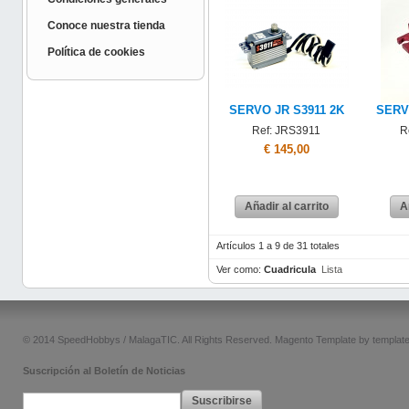
Conoce nuestra tienda
Política de cookies
SERVO JR S3911 2K
SERV
Ref: JRS3911
R
€ 145,00
Añadir al carrito
A
Artículos 1 a 9 de 31 totales
Ver como:
Cuadricula
Lista
© 2014 SpeedHobbys / MalagaTIC. All Rights Reserved.
Magento Template by
templat
Suscripción al Boletín de Noticias
Suscribirse