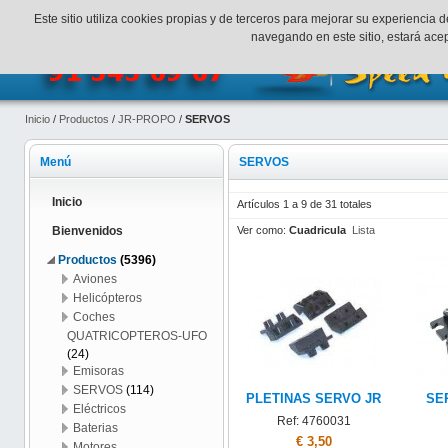
¡Bienvenidos a SpeedHobbys!
Mi cuenta
Finalizar Compr
Este sitio utiliza cookies propias y de terceros para mejorar su experienci
navegando en este sitio, estará ac
Inicio
/
Productos
/
JR-PROPO
/
SERVOS
Menú
SERVOS
Inicio
Artículos 1 a 9 de 31 totales
Ver como:
Cuadricula
Lista
Bienvenidos
Productos
(5396)
Aviones
Helicópteros
Coches
QUATRICOPTEROS-UFO
(24)
Emisoras
SERVOS
(114)
PLETINAS SERVO JR
SE
Eléctricos
Ref: 4760031
Baterias
€ 3,50
Motores