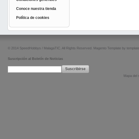
Conoce nuestra tienda
Política de cookies
© 2014 SpeedHobbys / MalagaTIC. All Rights Reserved.
Magento Template by
templat
Suscripción al Boletín de Noticias
Suscribirse
Mapa del s