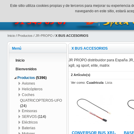
¡Bienvenidos a SpeedHobbys!
Mi cuenta
Finalizar Compr
Este sitio utiliza cookies propias y de terceros para mejorar su experienci
navegando en este sitio, estará ac
Inicio
/
Productos
/
JR-PROPO
/
X BUS ACCESORIOS
Menú
X BUS ACCESORIOS
JR PROPO distribuidor para España JR,
Inicio
xg8, xg sport, elite, matrix
Bienvenidos
2 Artículo(s)
Productos
(5396)
Ver como:
Cuadricula
Lista
Aviones
Helicópteros
Coches
QUATRICOPTEROS-UFO
(24)
Emisoras
SERVOS
(114)
Eléctricos
Baterias
CONVERSOR BUS XB1-
BASE
Motores