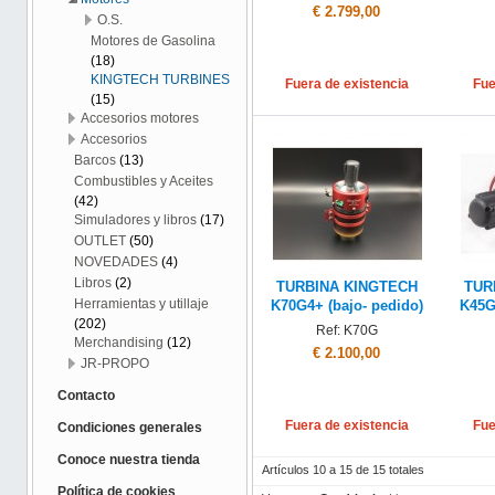
€ 2.799,00
O.S.
Motores de Gasolina
(18)
KINGTECH TURBINES
Fuera de existencia
Fue
(15)
Accesorios motores
Accesorios
Barcos
(13)
Combustibles y Aceites
(42)
Simuladores y libros
(17)
OUTLET
(50)
NOVEDADES
(4)
Libros
(2)
TURBINA KINGTECH
TUR
Herramientas y utillaje
K70G4+ (bajo- pedido)
K45G
(202)
Ref: K70G
Merchandising
(12)
€ 2.100,00
JR-PROPO
Contacto
Fuera de existencia
Fue
Condiciones generales
Conoce nuestra tienda
Artículos 10 a 15 de 15 totales
Política de cookies