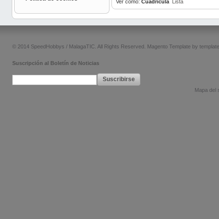
Ver como:
Cuadricula
Lista
© 2014 SpeedHobbys / MalagaTIC. All Rights Reserved.
Magento Template by
templat
Suscripción al Boletín de Noticias
Suscribirse
Mapa del s