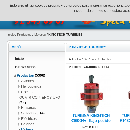
¡Bienvenidos a SpeedHobbys!
Mi cuenta
Finalizar Compr
Este sitio utiliza cookies propias y de terceros para mejorar su experienci
navegando en este sitio, estará ac
Inicio
/
Productos
/
Motores
/
KINGTECH TURBINES
Menú
KINGTECH TURBINES
Inicio
Artículos 10 a 15 de 15 totales
Ver como:
Cuadricula
Lista
Bienvenidos
Productos
(5396)
Aviones
Helicópteros
Coches
QUATRICOPTEROS-UFO
(24)
Emisoras
SERVOS
(114)
TURBINA KINGTECH
TUR
Eléctricos
K160G4+ -Bajo pedido-
K142G
Baterias
Ref: K160G
Motores