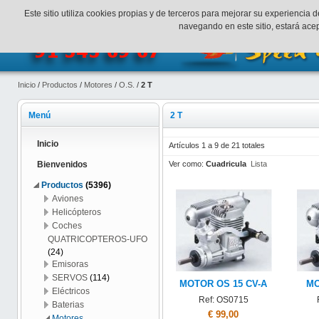
¡Bienvenidos a SpeedHobbys!
Mi cuenta
Finalizar Compr
Este sitio utiliza cookies propias y de terceros para mejorar su experienci
navegando en este sitio, estará ac
Inicio
/
Productos
/
Motores
/
O.S.
/
2 T
Menú
2 T
Inicio
Artículos 1 a 9 de 21 totales
Ver como:
Cuadricula
Lista
Bienvenidos
Productos
(5396)
Aviones
Helicópteros
Coches
QUATRICOPTEROS-UFO
(24)
Emisoras
SERVOS
(114)
MOTOR OS 15 CV-A
MO
Eléctricos
Ref: OS0715
Baterias
€ 99,00
Motores