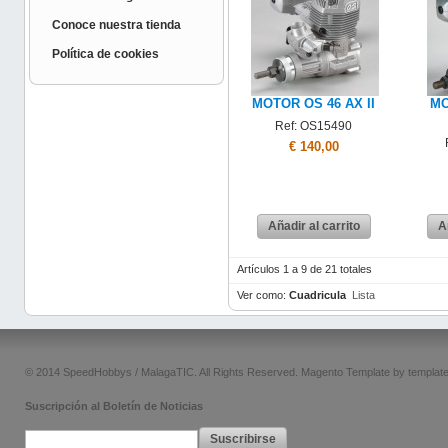
Conoce nuestra tienda
Política de cookies
MOTOR OS 46 AX II
MO
Ref: OS15490
€ 140,00
Añadir al carrito
A
Artículos 1 a 9 de 21 totales
Ver como:
Cuadricula
Lista
© 2014 SpeedHobbys / MalagaTIC. All Rights Reserved.
Magento Template by
templat
Suscripción al Boletín de Noticias
Suscribirse