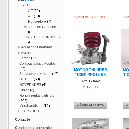
O.S.
2 T
(21)
4 T
(10)
Fuera de existencia
Fue
Helicóptero
(7)
Motores de Gasolina
(18)
KINGTECH TURBINES
(15)
Accesorios motores
Accesorios
Barcos
(13)
Combustibles y Aceites
(42)
MOTOR THUNDER
MO
Simuladores y libros
(17)
TIGER PRO18 BX
TI
OUTLET
(50)
Ref: 069442
NOVEDADES
(4)
€ 129,00
Libros
(2)
Herramientas y utillaje
(202)
Añadir al carrito
A
Merchandising
(12)
JR-PROPO
Contacto
Condiciones generales